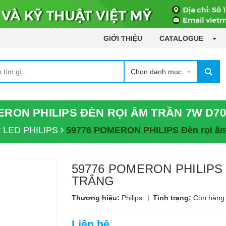
GIỚI THIỆU
CATALOGUE
Chọn danh mục
ERON PHILIPS ĐÈN RỌI ÂM TRẦN 7W D7
t LED PHILIPS
59776 POMERON PHILIPS Đèn rọi â
59776 POMERON PHILIPS Đ
TRẮNG
|
Thương hiệu:
Philips
Tình trạng:
Còn hàng
Liên hệ