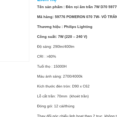
Tên sản phẩm : Đèn rọi âm trần 7W D70 5
Mã hàng: 59776 POMERON 070 7W- VỎ TRẮ
Thương hiệu : Philips Lighting
Công suất: 7W (220 – 240 V)
Độ sáng: 290lm/400lm
CRI : >80%
Tuổi thọ : 15000H
Màu ánh sáng: 2700/4000k
Kích thước đèn tròn: D90 x C62
Lỗ cắt trần: 70mm (khoét trần)
Đóng gói: 12 cái/thùng
Thay đổi góc chiếu linh hoạt theo 2 trục, không