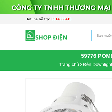
Hotline hỗ trợ:
0914338419
59776 POM
Trang chủ
Đèn Downligh