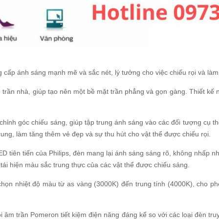
 cấp ánh sáng mạnh mẽ và sắc nét, lý tưởng cho việc chiếu rọi và làm
 trần nhà, giúp tạo nên một bề mặt trần phẳng và gọn gàng. Thiết kế 
 chỉnh góc chiếu sáng, giúp tập trung ánh sáng vào các đối tượng cụ t
ung, làm tăng thêm vẻ đẹp và sự thu hút cho vật thể được chiếu rọi.
D tiên tiến của Philips, đèn mang lại ánh sáng sáng rõ, không nhấp n
tái hiện màu sắc trung thực của các vật thể được chiếu sáng.
 chọn nhiệt độ màu từ as vàng (3000K) đến trung tính (4000K), cho p
i âm trần Pomeron tiết kiệm điện năng đáng kể so với các loại đèn tr