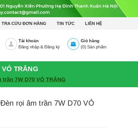
TRA CỨU ĐƠN HÀNG
TIN TỨC
LIÊN HỆ
Tài khoản
Giỏ hàng
Đăng nhập
&
Đăng ký
(
0
)
Sản phẩm
0 VỎ TRẮNG
m trần 7W D70 VỎ TRẮNG
èn rọi âm trần 7W D70 VỎ