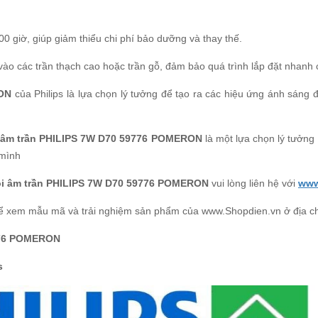
000 giờ, giúp giảm thiểu chi phí bảo dưỡng và thay thế.
t vào các trần thạch cao hoặc trần gỗ, đảm bảo quá trình lắp đặt nhan
RON
của Philips là lựa chọn lý tưởng để tạo ra các hiệu ứng ánh sáng đ
i âm trần PHILIPS 7W D70 59776 POMERON
là một lựa chọn lý tưởng
 mình
ọi âm trần PHILIPS 7W D70 59776 POMERON
vui lòng liên hệ với
www
ể xem mẫu mã và trải nghiệm sản phẩm của www.Shopdien.vn ở địa c
9776 POMERON
s