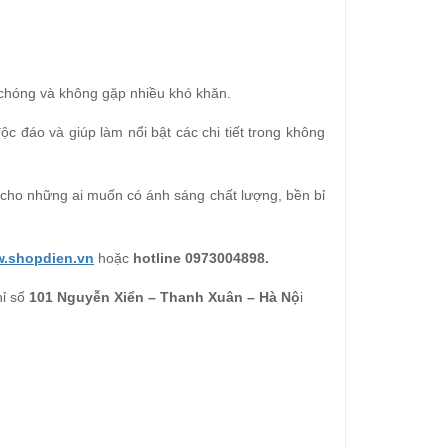
h chóng và không gặp nhiều khó khăn.
ộc đáo và giúp làm nổi bật các chi tiết trong không
 cho những ai muốn có ánh sáng chất lượng, bền bỉ
.shopdien.vn
hoặc
hotline 0973004898.
hỉ số
101 Nguyễn Xiển – Thanh Xuân – Hà Nộ
i