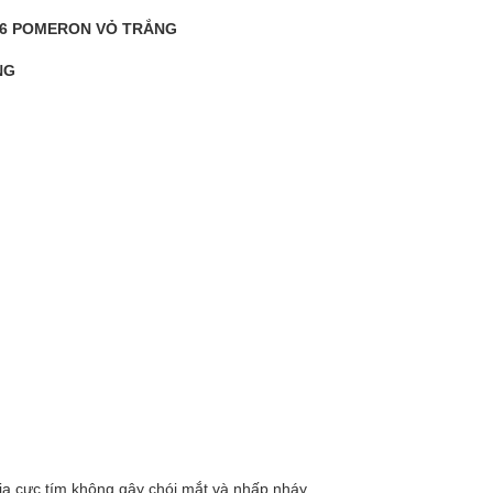
9776 POMERON VỎ TRẮNG
NG
 tia cực tím không gây chói mắt và nhấp nháy