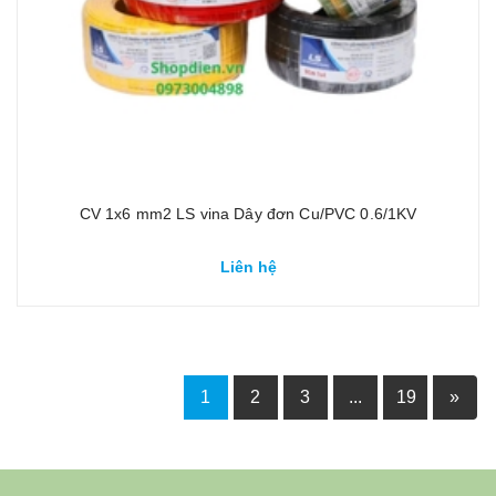
CV 1x6 mm2 LS vina Dây đơn Cu/PVC 0.6/1KV
Liên hệ
1
2
3
...
19
»