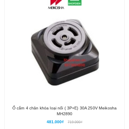
Ổ cắm 4 chân khóa loại nổi ( 3P+E) 30A 250V Meikosha
MH2890
481.000₫
719.000₫