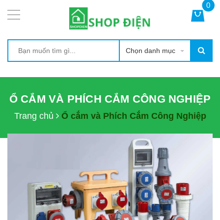
0
Chọn danh mục
Ổ CẮM VÀ PHÍCH CẮM CÔNG NGHIỆP
Trang chủ
Ổ cắm và Phích Cắm Công Nghiệp