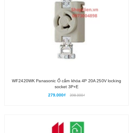
WF2420WK Panasonic Ổ cắm khóa 4P 20A 250V locking
socket 3P+E
279.000₫
398.000₫