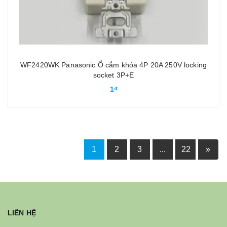
WF2420WK Panasonic Ổ cắm khóa 4P 20A 250V locking
socket 3P+E
1₫
1
2
3
...
22
»
LIÊN HỆ