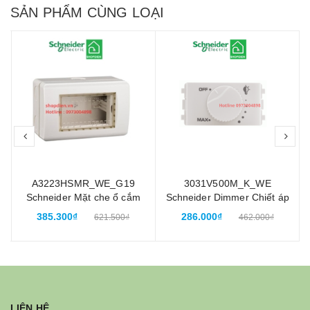
SẢN PHẨM CÙNG LOẠI
prev
nex
A3223HSMR_WE_G19
3031V500M_K_WE
u
Schneider Mặt che ổ cắm
Schneider Dimmer Chiết áp
chống thấm nước IP55
điều chỉnh độ sáng đèn
385.300₫
286.000₫
621.500₫
462.000₫
Concept gắn nổi
ZENCELO A màu trắng
LIÊN HỆ