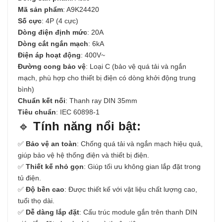
Mã sản phẩm
: A9K24420
Số cực
: 4P (4 cực)
Dòng điện định mức
: 20A
Dòng cắt ngắn mạch
: 6kA
Điện áp hoạt động
: 400V~
Đường cong bảo vệ
: Loại C (bảo vệ quá tải và ngắn
mạch, phù hợp cho thiết bị điện có dòng khởi động trung
bình)
Chuẩn kết nối
: Thanh ray DIN 35mm
Tiêu chuẩn
: IEC 60898-1
🔹
Tính năng nổi bật:
✅
Bảo vệ an toàn
: Chống quá tải và ngắn mạch hiệu quả,
giúp bảo vệ hệ thống điện và thiết bị điện.
✅
Thiết kế nhỏ gọn
: Giúp tối ưu không gian lắp đặt trong
tủ điện.
✅
Độ bền cao
: Được thiết kế với vật liệu chất lượng cao,
tuổi thọ dài.
✅
Dễ dàng lắp đặt
: Cấu trúc module gắn trên thanh DIN