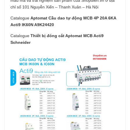
mẫu mã và trải nghiệm sản phẩm của Shopdien.vn ở địa
chỉ số 101 Nguyễn Xiển – Thanh Xuân – Hà Nội
Catalogue
Aptomat Cầu dao tự động MCB 4P 20A 6KA
Acti9 IK60N A9K24420
Catalogue
Thiết bị đóng cắt Aptomat MCB Acti9
Schneider