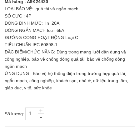
Mã hàng : A9K24420
LOẠI BẢO VỆ: quá tải và ngắn mạch
SỐ CỰC : 4P
DÒNG ĐỊNH MỨC: In=20A
DÒNG NGẮN MẠCH Icu= 6kA
ĐƯỜNG CONG HOẠT ĐỘNG Loại C
TIÊU CHUẨN IEC 60898-1
ĐẶC ĐIỂM/CHỨC NĂNG: Dùng trong mạng lưới dân dụng và
công nghiệp, bảo vệ chống dòng quá tải, bảo vệ chống dòng
ngắn mạch
ỨNG DỤNG : Bảo vệ hệ thống điện trong trường hợp quá tải,
ngắn mạch; công nghiệp, khách sạn, nhà ở, dữ liệu trung tâm,
giáo dục, y tế, sức khỏe
+
Số lượng:
-