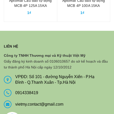
Aptomat Cầu dao tự động
Aptomat Cầu dao tự động
MCB 4P 125A 15KA
MCB 4P 100A 15KA
Schneider Acti9 C120N
Schneider Acti9 C120N
1₫
1₫
A9N18481
A9N18480
LIÊN HỆ
Công ty TNHH Thương mại và Kỹ thuật Việt Mỹ
Giấy đăng ký kinh doanh số 0106010657 do sở kế hoạch và đầu
tư thành phố Hà Nội cấp ngày 12/10/2012
VPĐD: Số 101 - đường Nguyễn Xiển - P.Hạ
Đình - Q.Thanh Xuân - Tp.Hà Nội
0914338419
vietmy.contact@gmail.com