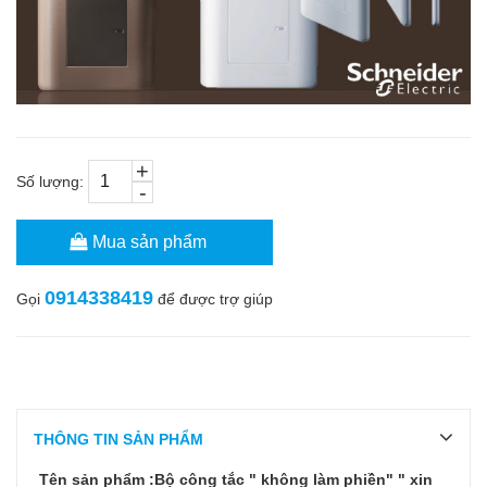
+
Số lượng:
-
Mua sản phẩm
0914338419
Gọi
để được trợ giúp
THÔNG TIN SẢN PHẨM
Tên sản phẩm :Bộ công tắc " không làm phiền" " xin