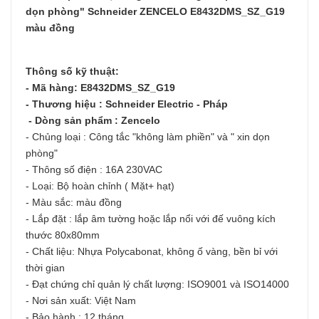
dọn phòng" Schneider ZENCELO E8432DMS_SZ_G19
màu đồng
Thông số kỹ thuật:
- Mã hàng: E8432DMS_SZ_G19
- Thương hiệu : Schneider Electric - Pháp
- Dòng sản phẩm : Zencelo
- Chủng loại : Công tắc "không làm phiền" và " xin dọn
phòng"
- Thông số điện : 16A 230VAC
- Loại: Bộ hoàn chỉnh ( Mặt+ hạt)
- Màu sắc: màu đồng
- Lắp đặt : lắp âm tường hoặc lắp nổi với đế vuông kích
thước 80x80mm
- Chất liệu: Nhựa Polycabonat, không ố vàng, bền bỉ với
thời gian
- Đạt chứng chỉ quản lý chất lượng: ISO9001 và ISO14000
- Nơi sản xuất: Việt Nam
- Bảo hành : 12 tháng