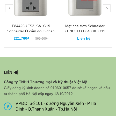
prev
nex
E84426UES2_SA_G19
Mặt che trơn Schneider
Schneider Ổ cắm đôi 3 chân
ZENCELO E8430X_G19
Zencelo màu ghi xám
màu xám bạc
221.760₫
Liên hệ
369.600₫
LIÊN HỆ
Công ty TNHH Thương mại và Kỹ thuật Việt Mỹ
Giấy đăng ký kinh doanh số 0106010657 do sở kế hoạch và đầu
tư thành phố Hà Nội cấp ngày 12/10/2012
VPĐD: Số 101 - đường Nguyễn Xiển - P.Hạ
Đình - Q.Thanh Xuân - Tp.Hà Nội