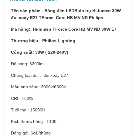
Tên sản phẩm : Bóng đèn LEDBulb trụ Hi-lumen 30W
đui xoáy E27 TForce Core HB MV ND Philips
Mã hàng: Hi-lumen TForce Core HB MV ND 30W E7
Thương hiệu : Philips Lighting
Công suất: 30W ( 220-240V)
Độ sáng: 3200lm
Chủng loại đui : đui xoáy E27
Màu ánh sáng: 3000k/6500k
CRI : >80%
Tuổi thọ : 15000H
Kích thước bóng : T100
Đóng gói: 6cái/thùng