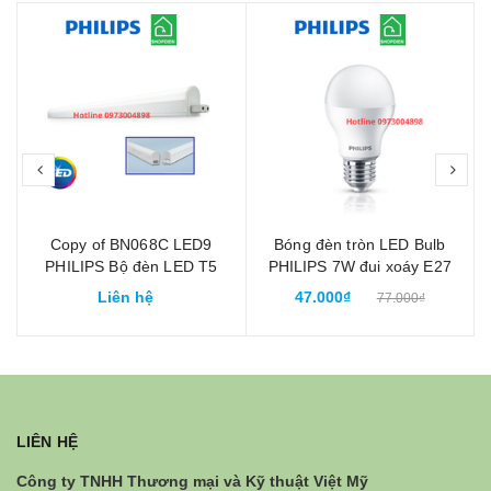
prev
nex
Copy of BN068C LED9
Bóng đèn tròn LED Bulb
5
PHILIPS Bộ đèn LED T5
PHILIPS 7W đui xoáy E27
90cm 9.6W
Essential
Liên hệ
47.000₫
77.000₫
LIÊN HỆ
Công ty TNHH Thương mại và Kỹ thuật Việt Mỹ