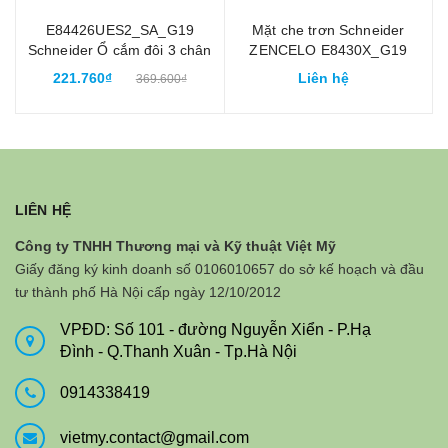
E84426UES2_SA_G19
Mặt che trơn Schneider
Schneider Ổ cắm đôi 3 chân
ZENCELO E8430X_G19
Zencelo màu ghi xám
màu xám bạc
221.760₫
Liên hệ
369.600₫
LIÊN HỆ
Công ty TNHH Thương mại và Kỹ thuật Việt Mỹ
Giấy đăng ký kinh doanh số 0106010657 do sở kế hoạch và đầu
tư thành phố Hà Nội cấp ngày 12/10/2012
VPĐD: Số 101 - đường Nguyễn Xiển - P.Hạ
Đình - Q.Thanh Xuân - Tp.Hà Nội
0914338419
vietmy.contact@gmail.com