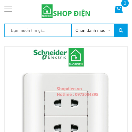
0
Chọn danh mục