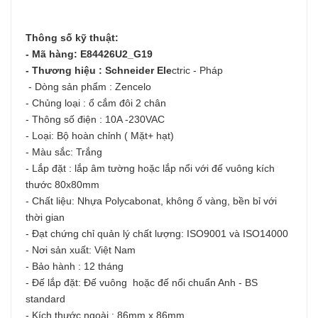
Thông số kỹ thuật:
- Mã hàng: E84426U2_G19
- Thương hiệu : Schneider Ele
ctric - Pháp
- Dòng sản phẩm : Zencelo
- Chủng loại : ổ cắm đôi 2 chân
- Thông số điện : 10A -230VAC
- Loại: Bộ hoàn chỉnh ( Mặt+ hạt)
- Màu sắc: Trắng
- Lắp đặt : lắp âm tường hoặc lắp nổi với đế vuông kích
thước 80x80mm
- Chất liệu: Nhựa Polycabonat, không ố vàng, bền bỉ với
thời gian
- Đạt chứng chỉ quản lý chất lượng: ISO9001 và ISO14000
- Nơi sản xuất: Việt Nam
- Bảo hành : 12 tháng
- Đế lắp đặt: Đế vuông hoặc đế nổi chuẩn Anh - BS
standard
- Kích thước ngoài : 86mm x 86mm