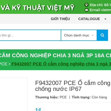
GIỚI THIỆU
CATALOGUE
Chọn danh mục
 CẮM CÔNG NGHIỆP CHIA 3 NGẢ 3P 16A 
 PCE
F9432007 PCE Ổ cắm công nghiệp chia 3 ngả 
F9432007 PCE Ổ cắm công n
chống nước IP67
|
Thương hiệu:
PCE
Tình trạng:
Còn hàng
1₫