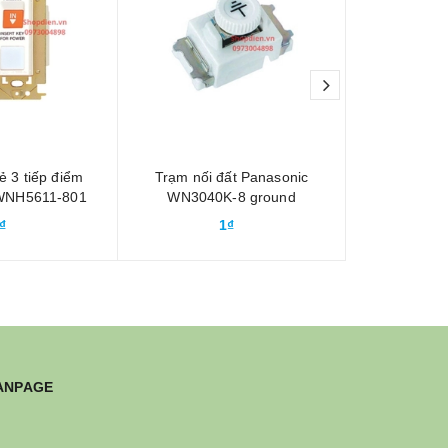
next
ẻ 3 tiếp điểm
Trạm nối đất Panasonic
WN9514 P
WNH5611-801
WN3040K-8 ground
nhôm lỗ t
tch 10A-250V
terminal
locking a
₫
1₫
ANPAGE