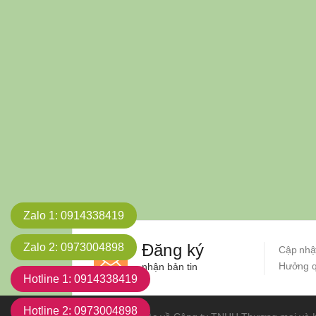
Zalo 1
: 0914338419
Đăng ký
Zalo 2
: 0973004898
Cập nhật
Hưởng qu
nhận bản tin
Hotline 1
: 0914338419
Hotline 2
: 0973004898