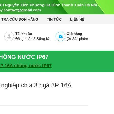
TRA CỨU ĐƠN HÀNG
TIN TỨC
LIÊN HỆ
Tài khoản
Giỏ hàng
Đăng nhập
&
Đăng ký
(
0
)
Sản phẩm
CHỐNG NƯỚC IP67
3P 16A chống nước IP67
ghiệp chia 3 ngả 3P 16A