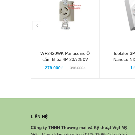
prev
WF2420WK Panasonic Ổ
Isolator 3
cắm khóa 4P 20A 250V
Nanoco NI
locking socket 3P+E
điện chố
279.000₫
1₫
398.000₫
LIÊN HỆ
Công ty TNHH Thương mại và Kỹ thuật Việt Mỹ
Giấy đăng ký kinh doanh số 0106010657 do sở kế