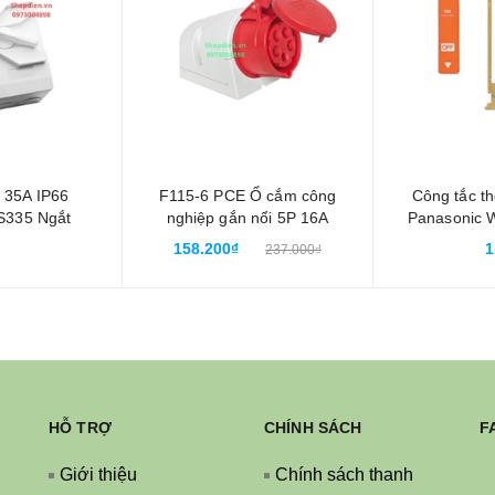
P 35A IP66
F115-6 PCE Ổ cắm công
Công tắc th
S335 Ngắt
nghiệp gắn nổi 5P 16A
Panasonic 
ng nước
IP44 (4P+E)
Tablet swi
158.200₫
1
237.000₫
HỖ TRỢ
CHÍNH SÁCH
F
Giới thiệu
Chính sách thanh