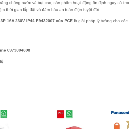
ả năng chống nước và bụi cao, sản phẩm hoạt động ổn định ngay cả tro
iệm thời gian lắp đặt và đảm bảo an toàn điện tuyệt đối.
 3P 16A 230V IP44 F9432007 của PCE
là giải pháp lý tưởng cho cá
line 0973004898
Nội