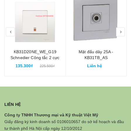
prev
nex
KB31D20NE_WE_G19
Mặt đấu dây 25A -
Schnedier Công tắc 2 cực
KB31TB_AS
20A bình nóng lạnh Vivace
135.300₫
Liên hệ
225.500₫
Màu trắng
LIÊN HỆ
Công ty TNHH Thương mại và Kỹ thuật Việt Mỹ
Giấy đăng ký kinh doanh số 0106010657 do sở kế hoạch và đầu
tư thành phố Hà Nội cấp ngày 12/10/2012