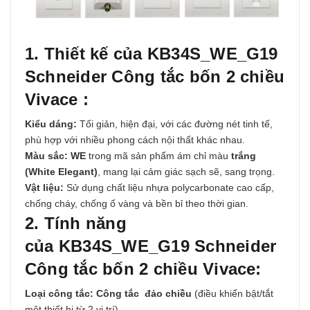
1. Thiết kế của KB34S_WE_G19
Schneider Công tắc bốn 2 chiều
Vivace :
Kiểu dáng:
Tối giản, hiện đại, với các đường nét tinh tế,
phù hợp với nhiều phong cách nội thất khác nhau.
Màu sắc:
WE
trong mã sản phẩm ám chỉ màu
trắng
(White Elegant)
, mang lại cảm giác sạch sẽ, sang trọng.
Vật liệu:
Sử dụng chất liệu nhựa polycarbonate cao cấp,
chống cháy, chống ố vàng và bền bỉ theo thời gian.
2. Tính năng
của KB34S_WE_G19 Schneider
Công tắc bốn 2 chiều Vivace:
Loại công tắc:
Công tắc đảo chiều
(điều khiển bật/tắt
một thiết bị từ 2 vị trí).