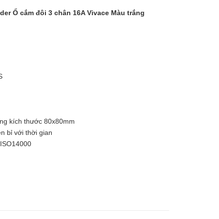
r Ổ cắm đôi 3 chân 16A Vivace Màu trắng
S
uông kích thước 80x80mm
 bỉ với thời gian
à ISO14000