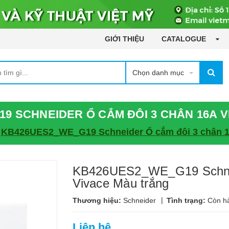
GIỚI THIỆU
CATALOGUE
Chọn danh mục
9 SCHNEIDER Ổ CẮM ĐÔI 3 CHÂN 16A 
KB426UES2_WE_G19 Schneider Ổ cắm đôi 3 chân 1
KB426UES2_WE_G19 Schnei
Vivace Màu trắng
|
Thương hiệu:
Schneider
Tình trạng:
Còn h
Liên hệ