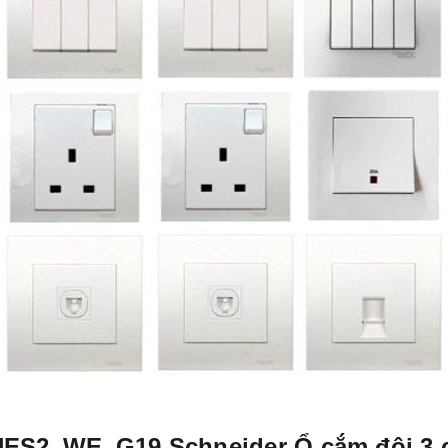
UES2_WE_G19 Schneider Ổ cắm đôi 3 c