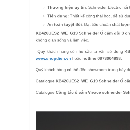
Thương hiệu uy tín
: Schneider Electric nổi
Tiện dụng
: Thiết kế công thái học, dễ sử dụ
An toàn tuyệt đối
: Đạt tiêu chuẩn chất lượn
KB426UES2_WE_G19 Schneider Ổ cắm đôi 3 châ
không gian sống và làm việc.
Quý khách hàng có nhu cầu tư vấn sử dụng
KB
www.shopdien.vn
hoặc
hotline 0973004898.
Quý khách hàng có thể đến showroom trưng bày đ
Catalogue
KB426UES2_WE_G19 Schneider Ổ cắm 
Catalogue
Công tắc ổ cắm Vivace schneider Sch