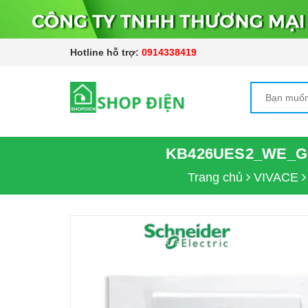
Hotline hỗ trợ:
0914338419
KB426UES2_WE_G1
Trang chủ
VIVACE