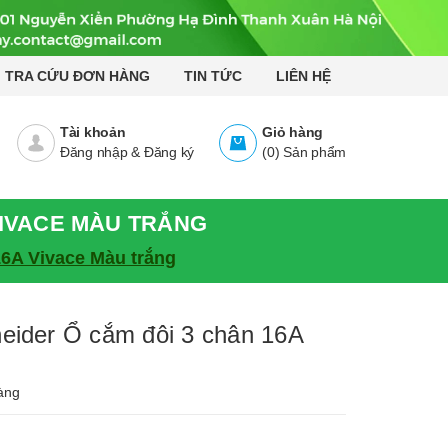
TRA CỨU ĐƠN HÀNG
TIN TỨC
LIÊN HỆ
Tài khoản
Giỏ hàng
Đăng nhập
&
Đăng ký
(
0
)
Sản phẩm
VIVACE MÀU TRẮNG
6A Vivace Màu trắng
der Ổ cắm đôi 3 chân 16A
àng