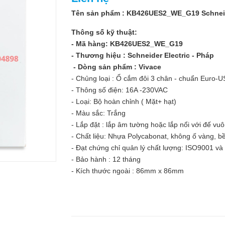
Tên sản phẩm : KB426UES2_WE_G19 Schneide
Thông số kỹ thuật:
- Mã hàng: KB426UES2_WE_G19
- Thương hiệu : Schneider Electric - Pháp
- Dòng sản phẩm : Vivace
- Chủng loại : Ổ cắm đôi 3 chân - chuẩn Euro-U
- Thông số điện: 16A -230VAC
- Loại: Bộ hoàn chỉnh ( Mặt+ hạt)
- Màu sắc: Trắng
- Lắp đặt : lắp âm tường hoặc lắp nổi với đế v
- Chất liệu: Nhựa Polycabonat, không ố vàng, bền
- Đạt chứng chỉ quản lý chất lượng: ISO9001 v
- Bảo hành : 12 tháng
- Kích thước ngoài : 86mm x 86mm