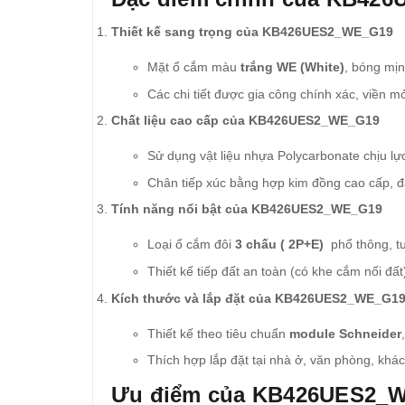
Thiết kế sang trọng của KB426UES2_WE_G19
Mặt ổ cắm màu
trắng WE (White)
, bóng mịn
Các chi tiết được gia công chính xác, viền m
Chất liệu cao cấp của KB426UES2_WE_G19
Sử dụng vật liệu nhựa Polycarbonate chịu lực
Chân tiếp xúc bằng hợp kim đồng cao cấp, đ
Tính năng nổi bật của KB426UES2_WE_G19
Loại ổ cắm đôi
3 chấu ( 2P+E)
phổ thông, tư
Thiết kế tiếp đất an toàn (có khe cắm nối đất
Kích thước và lắp đặt của KB426UES2_WE_G1
Thiết kế theo tiêu chuẩn
module Schneider
Thích hợp lắp đặt tại nhà ở, văn phòng, khá
Ưu điểm của KB426UES2_WE