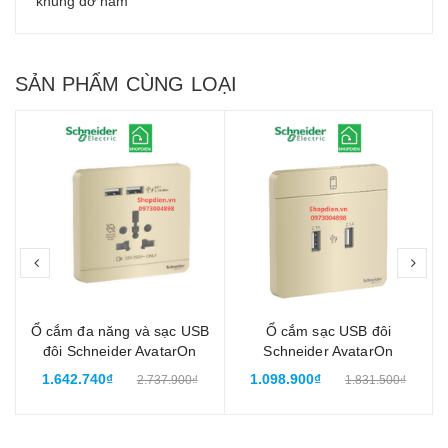
khung đỡ năm
SẢN PHẨM CÙNG LOẠI
prev
nex
Ổ cắm đa năng và sạc USB
Ổ cắm sạc USB đôi
đôi Schneider AvatarOn
Schneider AvatarOn
E8342616USB_WG_G19
E8332USB_WG_G19 Màu
1.642.740₫
1.098.900₫
2.737.900₫
1.831.500₫
Màu vàng ánh kim
vàng ánh kim