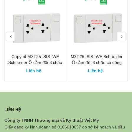
prev
nex
r
Copy of M3T25_SIS_WE
M3T25_SIS_WE Schneider
Schneider Ổ cắm đôi 3 chấu
Ổ cắm đôi 3 chấu có công
có công tăc 16A AvatarOn A
tăc 16A AvatarOn A
Liên hệ
Liên hệ
LIÊN HỆ
Công ty TNHH Thương mại và Kỹ thuật Việt Mỹ
Giấy đăng ký kinh doanh số 0106010657 do sở kế hoạch và đầu