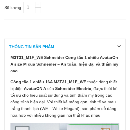
+
Số lượng:
-
THÔNG TIN SẢN PHẨM
M3T31_M1F_WE Schneider Công tắc 1 chiều AvatarOn
A size M của Schneider – An toàn, hiện đại và thẩm mỹ
cao
Công tắc 1 chiều 16A
M3T31_M1F_WE
thuộc dòng thiết
bị điện
AvatarON A
của
Schneider Electric
, được thiết kế
tối ưu cho hiệu suất sử dụng và tính thẩm mỹ trong các
công trình hiện đại. Với thiết kế mỏng gọn, tinh tế và màu
trắng thanh lịch (WE – White Elegant), sản phẩm dễ dàng
hòa hợp với nhiều không gian nội thất khác nhau.