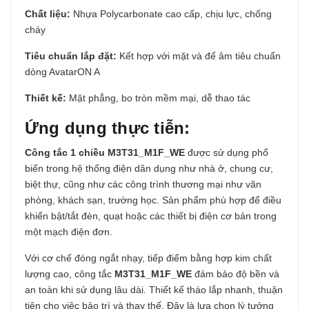
Chất liệu:
Nhựa Polycarbonate cao cấp, chịu lực, chống
cháy
Tiêu chuẩn lắp đặt:
Kết hợp với mặt và đế âm tiêu chuẩn
dòng AvatarON A
Thiết kế:
Mặt phẳng, bo tròn mềm mại, dễ thao tác
Ứng dụng thực tiễn:
Công tắc 1 chiều
M3T31_M1F_WE
được sử dụng phổ
biến trong hệ thống điện dân dụng như nhà ở, chung cư,
biệt thự, cũng như các công trình thương mại như văn
phòng, khách sạn, trường học. Sản phẩm phù hợp để điều
khiển bật/tắt đèn, quạt hoặc các thiết bị điện cơ bản trong
một mạch điện đơn.
Với cơ chế đóng ngắt nhạy, tiếp điểm bằng hợp kim chất
lượng cao, công tắc
M3T31_M1F_WE
đảm bảo độ bền và
an toàn khi sử dụng lâu dài. Thiết kế tháo lắp nhanh, thuận
tiện cho việc bảo trì và thay thế. Đây là lựa chọn lý tưởng