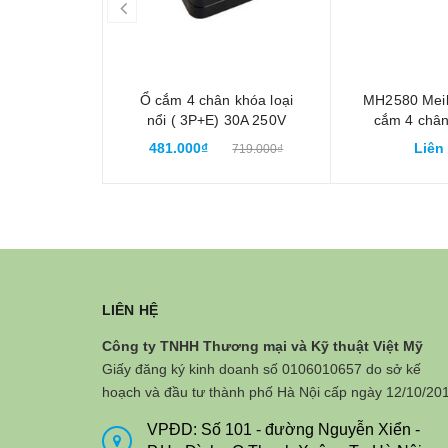
prev
Ổ cắm 4 chân khóa loại
MH2580 Mei
nổi ( 3P+E) 30A 250V
cắm 4 chân
Meikosha MH2890
480V 3P+
481.000₫
Liên
719.000₫
LIÊN HỆ
Công ty TNHH Thương mại và Kỹ thuật Việt Mỹ
Giấy đăng ký kinh doanh số 0106010657 do sở kế
hoạch và đầu tư thành phố Hà Nội cấp ngày 12/10/20
VPĐD: Số 101 - đường Nguyễn Xiển -