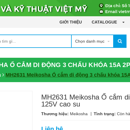
GIỚI THIỆU
CATALOGUE
Chọn danh mục
HA Ổ CẮM DI ĐỘNG 3 CHẤU KHÓA 15A 2P
a
MH2631 Meikosha Ổ cắm di động 3 chấu khóa 15A
MH2631 Meikosha Ổ cắm di
125V cao su
|
Thương hiệu:
Meikosha
Tình trạng:
Còn h
Liên hệ