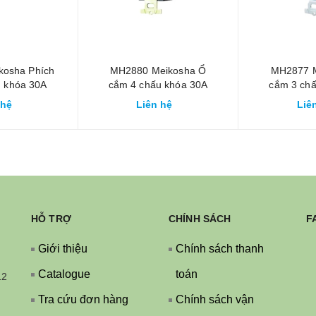
kosha Phích
MH2880 Meikosha Ổ
MH2877 M
 khóa 30A
cắm 4 chấu khóa 30A
cắm 3 ch
E cao su
480V 2P+E
250V
 hệ
Liên hệ
Liê
HỖ TRỢ
CHÍNH SÁCH
F
Giới thiệu
Chính sách thanh
Catalogue
toán
12
Tra cứu đơn hàng
Chính sách vận