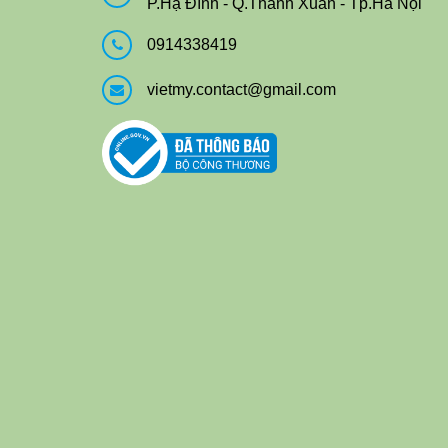
P.Hạ Đình - Q.Thanh Xuân - Tp.Hà Nội
0914338419
vietmy.contact@gmail.com