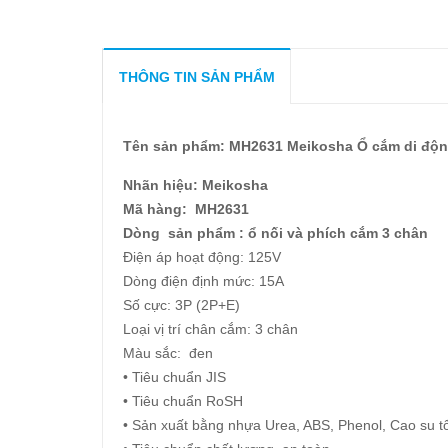
THÔNG TIN SẢN PHẨM
Tên sản phẩm: MH2631 Meikosha Ổ cắm di độn
Nhãn hiệu: Meikosha
Mã hàng: MH2631
Dòng sản phẩm : ổ nối và phích cắm 3 chân
Điện áp hoạt động: 125V
Dòng điện định mức: 15A
Số cực: 3P (2P+E)
Loại vị trí chân cắm: 3 chân
Màu sắc: đen
• Tiêu chuẩn JIS
• Tiêu chuẩn RoSH
• Sản xuất bằng nhựa Urea, ABS, Phenol, Cao su 