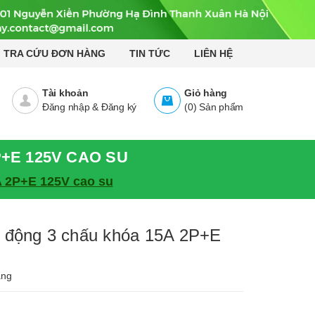
TRA CỨU ĐƠN HÀNG
TIN TỨC
LIÊN HỆ
Tài khoản
Giỏ hàng
Đăng nhập
&
Đăng ký
(
0
)
Sản phẩm
+E 125V CAO SU
 2P+E 125V cao su
 động 3 chấu khóa 15A 2P+E
àng