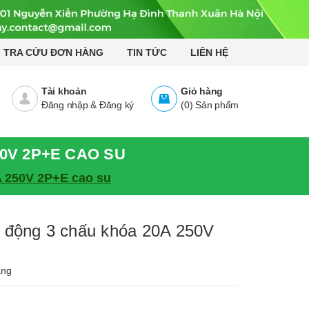
TRA CỨU ĐƠN HÀNG
TIN TỨC
LIÊN HỆ
Tài khoản
Giỏ hàng
Đăng nhập
&
Đăng ký
(
0
)
Sản phẩm
0V 2P+E CAO SU
 250V 2P+E cao su
 động 3 chấu khóa 20A 250V
àng