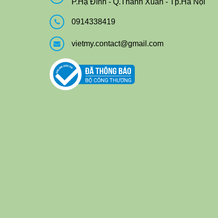
P.Hạ Đình - Q.Thanh Xuân - Tp.Hà Nội
0914338419
vietmy.contact@gmail.com