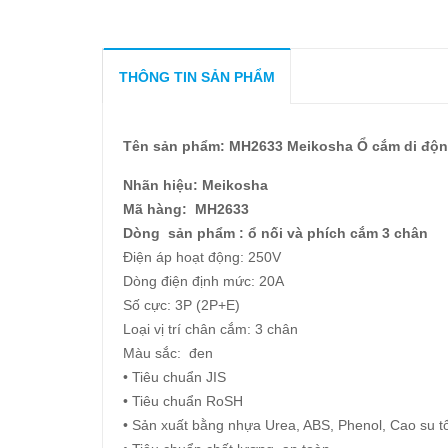
THÔNG TIN SẢN PHẨM
Tên sản phẩm: MH2633 Meikosha Ổ cắm di độn
Nhãn hiệu: Meikosha
Mã hàng: MH2633
Dòng sản phẩm : ổ nối và phích cắm 3 chân
Điện áp hoạt động: 250V
Dòng điện định mức: 20A
Số cực: 3P (2P+E)
Loại vị trí chân cắm: 3 chân
Màu sắc: đen
• Tiêu chuẩn JIS
• Tiêu chuẩn RoSH
• Sản xuất bằng nhựa Urea, ABS, Phenol, Cao su 