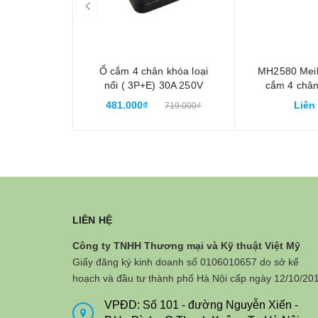
prev
Ổ cắm 4 chân khóa loại
MH2580 Mei
nổi ( 3P+E) 30A 250V
cắm 4 chân
Meikosha MH2890
480V 3P+
481.000₫
Liên
719.000₫
LIÊN HỆ
Công ty TNHH Thương mại và Kỹ thuật Việt Mỹ
Giấy đăng ký kinh doanh số 0106010657 do sở kế
hoạch và đầu tư thành phố Hà Nội cấp ngày 12/10/20
VPĐD: Số 101 - đường Nguyễn Xiển -