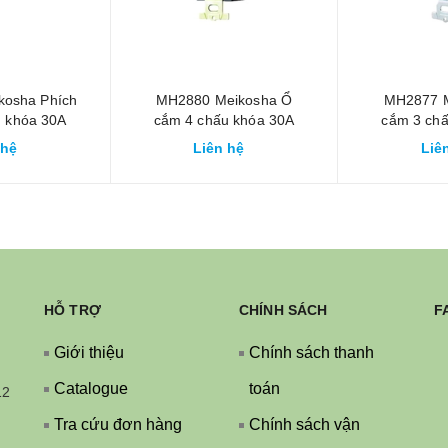
kosha Phích
MH2880 Meikosha Ổ
MH2877 M
 khóa 30A
cắm 4 chấu khóa 30A
cắm 3 ch
E cao su
480V 2P+E
250V
 hệ
Liên hệ
Liê
HỖ TRỢ
CHÍNH SÁCH
F
Giới thiệu
Chính sách thanh
Catalogue
toán
12
Tra cứu đơn hàng
Chính sách vận