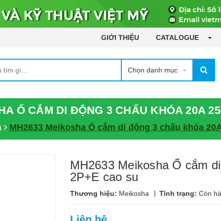
GIỚI THIỆU
CATALOGUE
Chọn danh mục
HA Ổ CẮM DI ĐỘNG 3 CHẤU KHÓA 20A 25
a
MH2633 Meikosha Ổ cắm di động 3 chấu khóa 20A
MH2633 Meikosha Ổ cắm di
2P+E cao su
|
Thương hiệu:
Meikosha
Tình trạng:
Còn h
Liên hệ