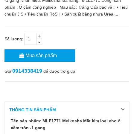
-1 gang Nhãn hiệu: Meikosha Mã hàng: MLE1771 Dòng sản
phẩm : Ổ cắm công nghiệp Màu sắc: trắng Cấp bảo vệ : • Tiêu
chuẩn JIS • Tiêu chuẩn RoSH • Sản xuất bằng nhựa Urea,...
+
Số lượng:
-
Mua sản phẩm
0914338419
Gọi
để được trợ giúp
THÔNG TIN SẢN PHẨM
Tên sản phẩm: MLE1771 Meikosha Mặt kim loại cho ổ
cắm tròn -1 gang