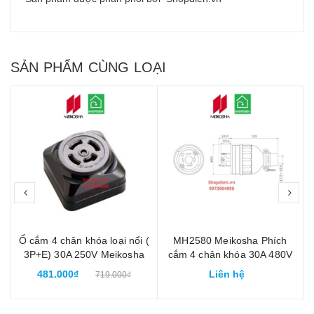
SẢN PHẨM CÙNG LOẠI
prev
nex
i
Ổ cắm 4 chân khóa loại nổi (
MH2580 Meikosha Phích
V
3P+E) 30A 250V Meikosha
cắm 4 chân khóa 30A 480V
MH2890
3P+E cao su
481.000₫
Liên hệ
719.000₫