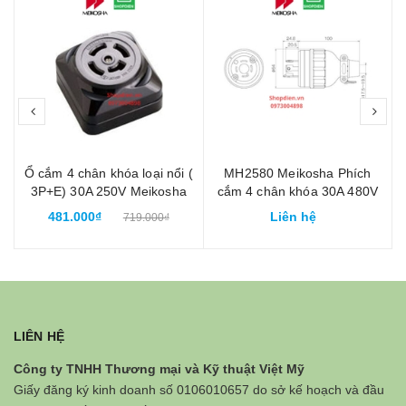
prev
nex
i
Ổ cắm 4 chân khóa loại nổi (
MH2580 Meikosha Phích
V
3P+E) 30A 250V Meikosha
cắm 4 chân khóa 30A 480V
MH2890
3P+E cao su
481.000₫
Liên hệ
719.000₫
LIÊN HỆ
Công ty TNHH Thương mại và Kỹ thuật Việt Mỹ
Giấy đăng ký kinh doanh số 0106010657 do sở kế hoạch và đầu