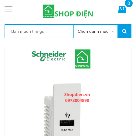
0
Chọn danh mục