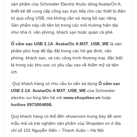
sản phẩm của Schneider Electric thuộc dòng AvatarOn A,
thiết kế để cung cấp cổng sạc trực tiếp cho các thiết bị điện
tử qua cổng USB, mà không cần sử dụng bộ sạc riêng.
Sản phẩm này rất tiện lợi trong các môi trường hiện đại
như nhà ở, văn phòng, khách sạn hoặc quán cà phê.
Ổ cắm sạc USB 2.1A AvatarOn A M3T_USB_WE
là sản
phẩm phù hợp để lắp đặt trong các hộ gia đình, văn
phòng, khách sạn, và các công trình thương mại, đặc biệt
là trong các khu vực có yêu cầu cao về thẩm mỹ và tiện
ích.
Quý khách hàng có nhu cầu tư vấn sử dụng
Ổ cắm sạc
USB 2.1A AvatarOn A M3T_USB_WE
của Schneider
electric vui lòng liên hệ với
www.shopdien.vn
hoặc
hotline 0973004898.
Quý khách hàng có thể đến showroom trưng bày để xem
mẫu mã và trải nghiệm sản phẩm của Shopdien.vn ở địa
chỉ số 101 Nguyễn Xiển – Thanh Xuân – Hà Nội