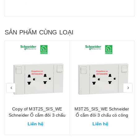
SẢN PHẨM CÙNG LOẠI
prev
nex
r
Copy of M3T25_SIS_WE
M3T25_SIS_WE Schneider
Schneider Ổ cắm đôi 3 chấu
Ổ cắm đôi 3 chấu có công
có công tăc 16A AvatarOn A
tăc 16A AvatarOn A
Liên hệ
Liên hệ