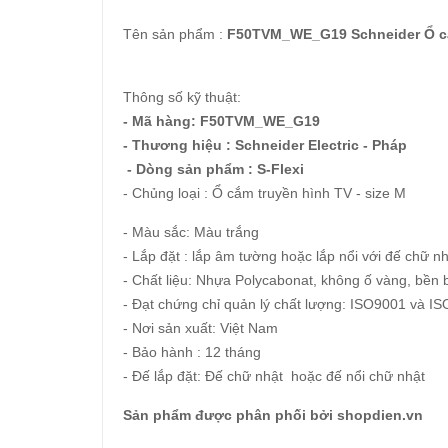
Tên sản phẩm :
F50TVM_WE_G19 Schneider Ổ cắ
Thông số kỹ thuật:
- Mã hàng: F50TVM_WE_G19
- Thương hiệu : Schneider Electric - Pháp
- Dòng sản phẩm : S-Flexi
-
Chủng loại : Ổ cắm truyền hình TV - size M
- Màu sắc: Màu trắn
g
- Lắp đặt : lắp âm tường hoặc lắp nổi với đế chữ 
- Chất liệu: Nhựa Polycabonat, không ố vàng, bền bỉ
- Đạt chứng chỉ quản lý chất lượng: ISO9001 và I
- Nơi sản xuất: Việt Nam
- Bảo hành : 12 tháng
- Đế lắp đặt: Đế chữ nhật hoặc đế nổi chữ nhật
Sản phẩm được phân phối bởi shopdien.vn