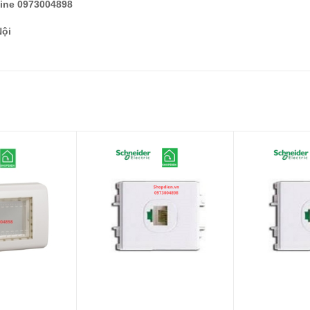
line 0973004898
Nội