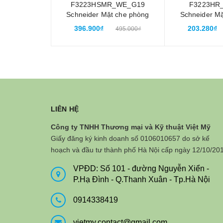
F3223HSMR_WE_G19
F3223HR
Schneider Mặt che phòng
Schneider Mặ
chống thấm nước IP55
chống thấm
396.900₫
203.280₫
495.000₫
Sflexi gắn nổi
Sfl
LIÊN HỆ
Công ty TNHH Thương mại và Kỹ thuật Việt Mỹ
Giấy đăng ký kinh doanh số 0106010657 do sở kế
hoạch và đầu tư thành phố Hà Nội cấp ngày 12/10/20
VPĐD: Số 101 - đường Nguyễn Xiển -
P.Hạ Đình - Q.Thanh Xuân - Tp.Hà Nội
0914338419
vietmy.contact@gmail.com