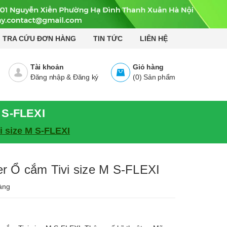
TRA CỨU ĐƠN HÀNG
TIN TỨC
LIÊN HỆ
Tài khoản
Giỏ hàng
Đăng nhập
&
Đăng ký
(
0
)
Sản phẩm
S-FLEXI
 size M S-FLEXI
Ổ cắm Tivi size M S-FLEXI
àng