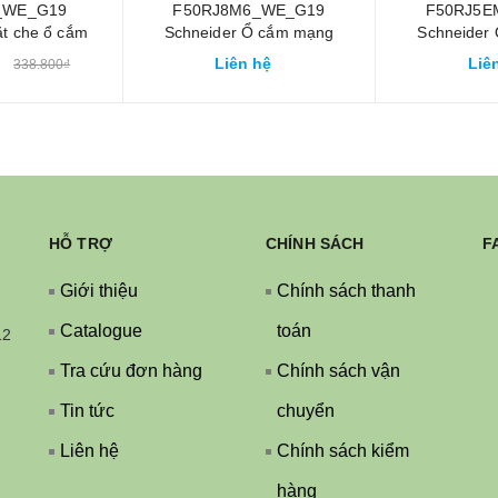
_WE_G19
F50RJ8M6_WE_G19
F50RJ5E
t che ổ cắm
Schneider Ổ cắm mạng
Schneider
 nước IP55
cat6 S-FLEXI size M
cat5e S-F
Liên hệ
Liê
338.800₫
exi
HỖ TRỢ
CHÍNH SÁCH
F
Giới thiệu
Chính sách thanh
Catalogue
toán
12
Tra cứu đơn hàng
Chính sách vận
Tin tức
chuyển
Liên hệ
Chính sách kiểm
hàng