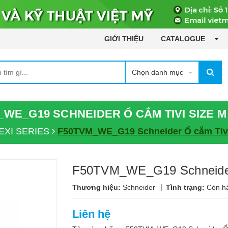
GIỚI THIỆU
CATALOGUE
Chọn danh mục
_WE_G19 SCHNEIDER Ổ CẮM TIVI SIZE M 
EXI SERIES
F50TVM_WE_G19 Schneider Ổ cắm Tivi
F50TVM_WE_G19 Schneider 
|
Thương hiệu:
Schneider
Tình trạng:
Còn h
Liên hệ