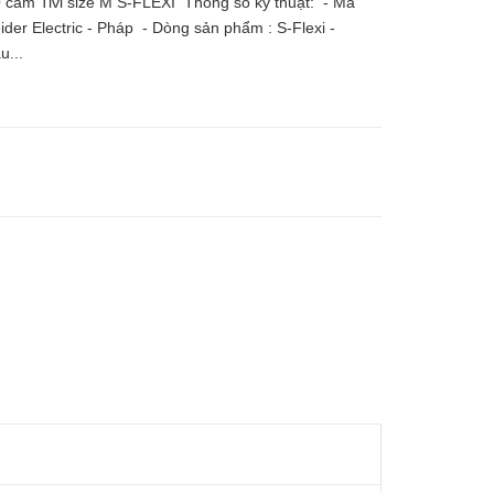
ắm Tivi size M S-FLEXI Thông số kỹ thuật: - Mã
r Electric - Pháp - Dòng sản phẩm : S-Flexi -
u...