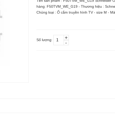
Tên sản phẩm : F50TVM_WE_G19 Schneider Ổ c
hàng: F50TVM_WE_G19 - Thương hiệu : Schneide
Chủng loại : Ổ cắm truyền hình TV - size M - Mà
+
Số lượng:
-