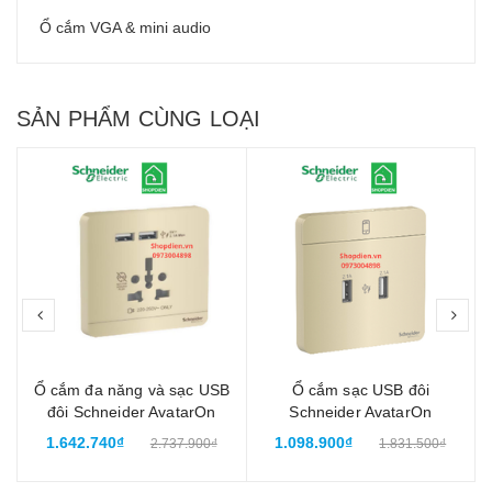
Ổ cắm VGA & mini audio
SẢN PHẨM CÙNG LOẠI
prev
nex
Ổ cắm đa năng và sạc USB
Ổ cắm sạc USB đôi
đôi Schneider AvatarOn
Schneider AvatarOn
E8342616USB_WG_G19
E8332USB_WG_G19 Màu
1.642.740₫
1.098.900₫
2.737.900₫
1.831.500₫
Màu vàng ánh kim
vàng ánh kim