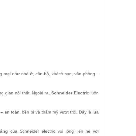
g mại như nhà ở, căn hộ, khách sạn, văn phòng...
g gian nội thất. Ngoài ra,
Schneider Electri
c luôn
 – an toàn, bền bỉ và thẩm mỹ vượt trội. Đây là lựa
rắng
của Schneider electric vui lòng liên hệ với