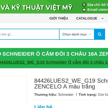
GIỚI THIỆU
CATALOGUE
Chọn danh mục
 SCHNEIDER Ổ CẮM ĐÔI 3 CHẤU 16A Z
84426LUES2_WE_G19 Schneider Ổ cắm đôi 3 chấu 
84426LUES2_WE_G19 Schne
ZENCELO A màu trắng
|
Thương hiệu:
Schneider
Tình trạng:
Còn h
Liên hệ