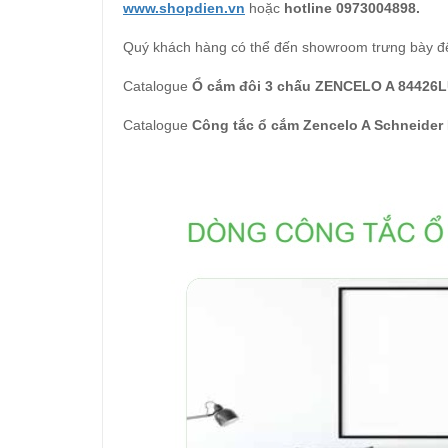
www.shopdien.vn
hoặc
hotline 0973004898.
Quý khách hàng có thể đến showroom trưng bày đ
Catalogue
Ổ cắm đôi 3 chấu ZENCELO A 84426
Catalogue
Công tắc ổ cắm Zencelo A Schneider 