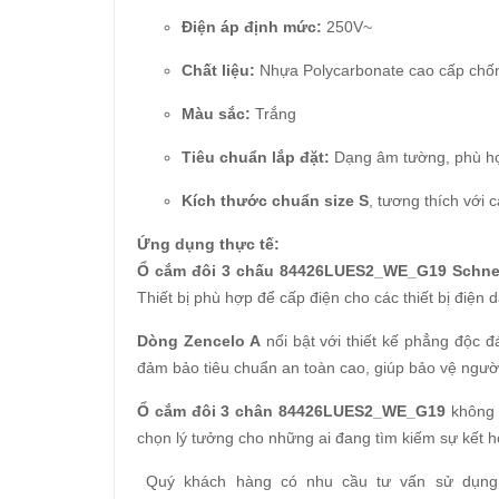
Điện áp định mức:
250V~
Chất liệu:
Nhựa Polycarbonate cao cấp chố
Màu sắc:
Trắng
Tiêu chuẩn lắp đặt:
Dạng âm tường, phù hợ
Kích thước chuẩn size S
, tương thích với
Ứng dụng thực tế:
Ổ cắm đôi 3 chấu 84426LUES2_WE_G19 Schne
Thiết bị phù hợp để cấp điện cho các thiết bị điện
Dòng Zencelo A
nổi bật với thiết kế phẳng độc đ
đảm bảo tiêu chuẩn an toàn cao, giúp bảo vệ ngườ
Ổ cắm đôi 3 chân 84426LUES2_WE_G19
không c
chọn lý tưởng cho những ai đang tìm kiếm sự kết 
Quý khách hàng có nhu cầu tư vấn sử dụn