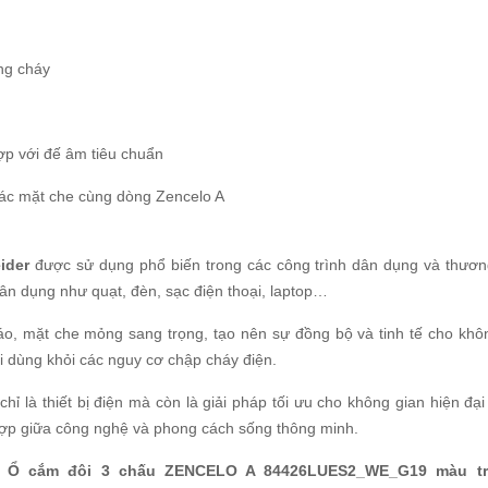
ng cháy
p với đế âm tiêu chuẩn
 các mặt che cùng dòng Zencelo A
ider
được sử dụng phổ biến trong các công trình dân dụng và thươn
 dân dụng như quạt, đèn, sạc điện thoại, laptop…
áo, mặt che mỏng sang trọng, tạo nên sự đồng bộ và tinh tế cho khôn
i dùng khỏi các nguy cơ chập cháy điện.
hỉ là thiết bị điện mà còn là giải pháp tối ưu cho không gian hiện đại
hợp giữa công nghệ và phong cách sống thông minh.
g
Ổ cắm đôi 3 chấu ZENCELO A 84426LUES2_WE_G19 màu t