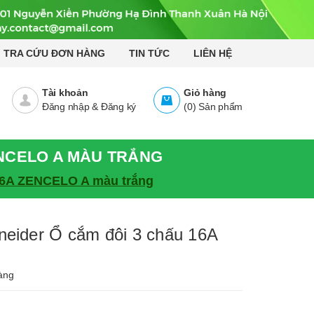
TRA CỨU ĐƠN HÀNG
TIN TỨC
LIÊN HỆ
Tài khoản
Giỏ hàng
Đăng nhập
&
Đăng ký
(
0
)
Sản phẩm
ENCELO A MÀU TRẮNG
16A ZENCELO A màu trắng
ider Ổ cắm đôi 3 chấu 16A
àng