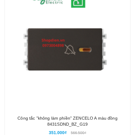
Công tắc "không làm phiền" ZENCELO A màu đồng
8431SDND_BZ_G19
351.000₫
566.500₫