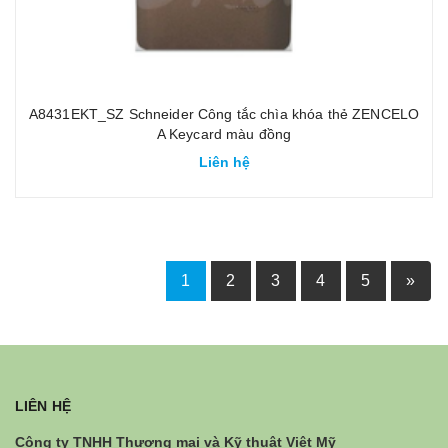
A8431EKT_SZ Schneider Công tắc chìa khóa thẻ ZENCELO
A Keycard màu đồng
Liên hệ
1
2
3
4
5
»
LIÊN HỆ
Công ty TNHH Thương mại và Kỹ thuật Việt Mỹ