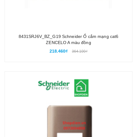
8431SRJ6V_BZ_G19 Schneider Ổ cắm mạng cat6
ZENCELO A màu đồng
218.460₫
364.100₫