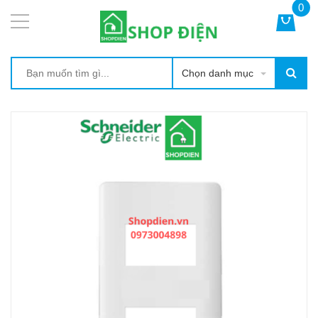
0
Chọn danh mục