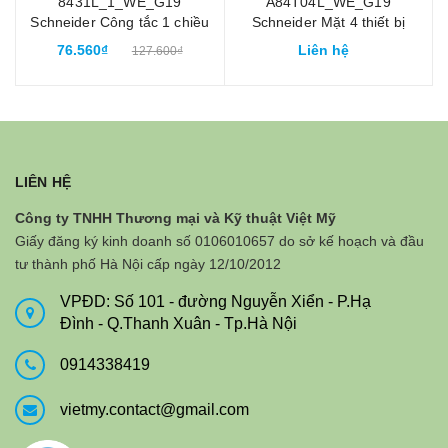
"
8431L_1_WE_G19
A84T04L_WE_G19
Schneider Công tắc 1 chiều
Schneider Mặt 4 thiết bị
ZENCELO A size L màu
ZENCELO A màu trắng
76.560₫
Liên hệ
127.600₫
trắng
LIÊN HỆ
Công ty TNHH Thương mại và Kỹ thuật Việt Mỹ
Giấy đăng ký kinh doanh số 0106010657 do sở kế hoạch và đầu
tư thành phố Hà Nội cấp ngày 12/10/2012
VPĐD: Số 101 - đường Nguyễn Xiển - P.Hạ
Đình - Q.Thanh Xuân - Tp.Hà Nội
0914338419
vietmy.contact@gmail.com