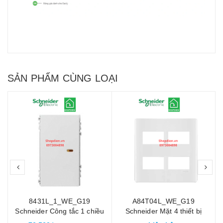
SẢN PHẨM CÙNG LOẠI
prev
nex
"
8431L_1_WE_G19
A84T04L_WE_G19
Schneider Công tắc 1 chiều
Schneider Mặt 4 thiết bị
ZENCELO A size L màu
ZENCELO A màu trắng