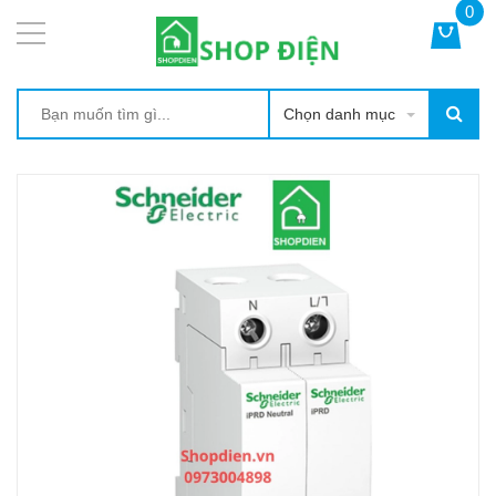
0
Chọn danh mục