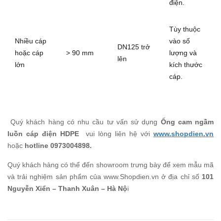
điện.
Tùy thuộc
Nhiều cáp
vào số
DN125 trở
hoặc cáp
> 90 mm
lượng và
lên
lớn
kích thước
cáp.
Quý khách hàng có nhu cầu tư vấn sử dụng
Ống cam ngầm
luồn cáp điện HDPE
vui lòng liên hệ với
www.shopdien.vn
hoặc
hotline 0973004898.
Quý khách hàng có thể đến showroom trưng bày để xem mẫu mã
và trải nghiệm sản phẩm của www.Shopdien.vn ở địa chỉ số
101
Nguyễn Xiển – Thanh Xuân – Hà Nộ
i