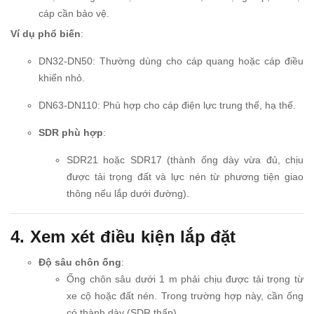
cáp cần bảo vệ.
Ví dụ phổ biến
:
DN32-DN50: Thường dùng cho cáp quang hoặc cáp điều
khiển nhỏ.
DN63-DN110: Phù hợp cho cáp điện lực trung thế, hạ thế.
SDR phù hợp
:
SDR21 hoặc SDR17 (thành ống dày vừa đủ, chịu
được tải trọng đất và lực nén từ phương tiện giao
thông nếu lắp dưới đường).
4. Xem xét điều kiện lắp đặt
Độ sâu chôn ống
:
Ống chôn sâu dưới 1 m phải chịu được tải trọng từ
xe cộ hoặc đất nén. Trong trường hợp này, cần ống
có thành dày (SDR thấp).