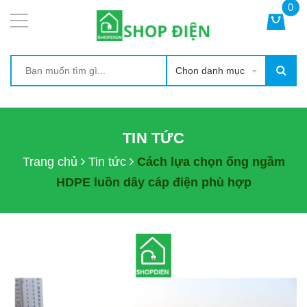
0
Chọn danh mục
TIN TỨC
Trang chủ
Tin tức
Cách lựa chọn ống ngầm
HDPE luồn dây cáp điện phù hợp