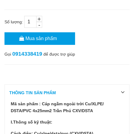
+
Số lượng:
-
Mua sản phẩm
0914338419
Gọi
để được trợ giúp
THÔNG TIN SẢN PHẨM
Mã sàn phẩm : Cáp ngầm ngoài trời Cu/XLPE/
DSTA/PVC 4x25mm2 Trần Phú CXV/DSTA
I.Thông số kỹ thuật:
Cách điện: Cu/xlpe/dsta/pvc (CXV/DSTA)