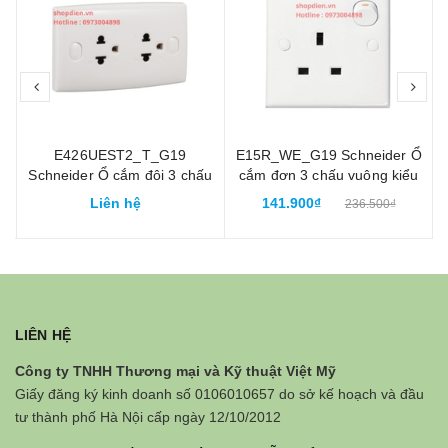
prev
nex
E426UEST2_T_G19
E15R_WE_G19 Schneider Ổ
Schneider Ổ cắm đôi 3 chấu
cắm đơn 3 chấu vuông kiểu
16A S-classic
Anh có công tắc
Liên hệ
141.900₫
236.500₫
LIÊN HỆ
Công ty TNHH Thương mại và Kỹ thuật Việt Mỹ
Giấy đăng ký kinh doanh số 0106010657 do sở kế hoạch và đầu
tư thành phố Hà Nội cấp ngày 12/10/2012