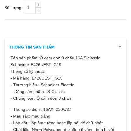
+
Số lượng:
-
THÔNG TIN SẢN PHẨM
Tên sản phẩm :Ổ cắm đơn 3 chấu 16A S-classic
Schneider-E426UEST_G19
Thông số kỹ thuật:
- Mã hàng: E426UEST_G19
- Thương hiệu : Schneider Electric
- Dòng sản phẩm : S-Classic
- Chủng loại : Ổ cắm đơn 3 chân
- Thông số điện : 16AX- 230VAC
- Màu sắc: màu trắng
- Lắp đặt : lắp âm tường hoặc lắp nổi đế chữ nhật
- Chất liệu: Nhựa Polycabonat, không ố vàng, bền bỉ với