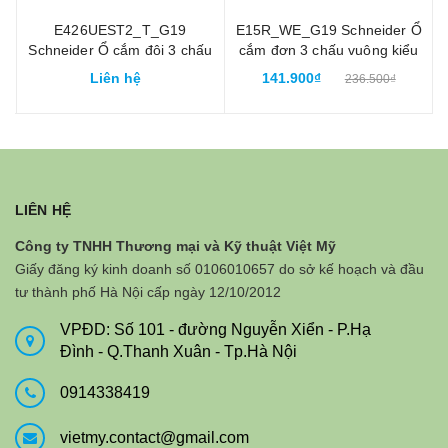
E426UEST2_T_G19
E15R_WE_G19 Schneider Ổ
Schneider Ổ cắm đôi 3 chấu
cắm đơn 3 chấu vuông kiểu
16A S-classic
Anh có công tắc
Liên hệ
141.900₫
236.500₫
LIÊN HỆ
Công ty TNHH Thương mại và Kỹ thuật Việt Mỹ
Giấy đăng ký kinh doanh số 0106010657 do sở kế hoạch và đầu
tư thành phố Hà Nội cấp ngày 12/10/2012
VPĐD: Số 101 - đường Nguyễn Xiển - P.Hạ
Đình - Q.Thanh Xuân - Tp.Hà Nội
0914338419
vietmy.contact@gmail.com