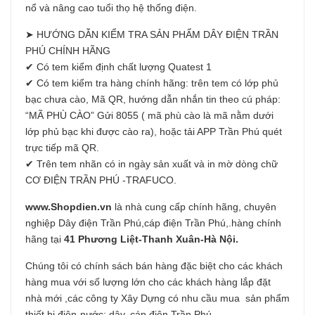
nổ và nâng cao tuổi thọ hệ thống điện.
➤ HƯỚNG DẪN KIỂM TRA SẢN PHẨM DÂY ĐIỆN TRẦN
PHÚ CHÍNH HÃNG
✔ Có tem kiểm định chất lượng Quatest 1
✔ Có tem kiểm tra hàng chính hãng: trên tem có lớp phủ
bạc chưa cào, Mã QR, hướng dẫn nhắn tin theo cú pháp:
“MÃ PHÙ CÀO” Gửi 8055 ( mã phù cào là mã nằm dưới
lớp phủ bạc khi được cào ra), hoặc tải APP Trần Phú quét
trực tiếp mã QR.
✔ Trên tem nhãn có in ngày sản xuất và in mờ dòng chữ
CƠ ĐIỆN TRẦN PHÚ -TRAFUCO.
www.Shopdien.vn
là nhà cung cấp chính hãng, chuyên
nghiệp Dây điện Trần Phú,cáp điện Trần Phú,.hàng chính
hãng tại
41 Phương Liệt-Thanh Xuân-Hà Nội.
Chúng tôi có chính sách bán hàng đặc biệt cho các khách
hàng mua với số lượng lớn cho các khách hàng lắp đặt
nhà mới ,các công ty Xây Dựng có nhu cầu mua sản phẩm
thiết bị điện-nước: dây, cáp điện Trần Phú.