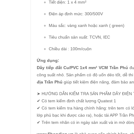
Tiết diện: 1 x 4 mm²
Điện áp định mức: 300/500V
Màu sắc: vàng xanh hoặc xanh ( green)
Tiêu chuẩn sản xuất: TCVN, IEC
Chiều dài : 100m/cuộn
Ứng dụng:
Dây tiếp đất Cu/PVC 1x4 mm² VCM Trần Phú
đượ
công suất nhỏ. Sản phẩm có độ uốn dẻo tốt, dễ th
địa Trần Phú
giúp tiết kiệm điện năng, đảm bảo an
➤ HƯỚNG DẪN KIỂM TRA SẢN PHẨM DÂY ĐIỆN
✔ Có tem kiểm định chất lượng Quatest 1
✔ Có tem kiểm tra hàng chính hãng: trên tem có
lớp phủ bạc khi được cào ra), hoặc tải APP Trần Ph
✔ Trên tem nhãn có in ngày sản xuất và in mờ