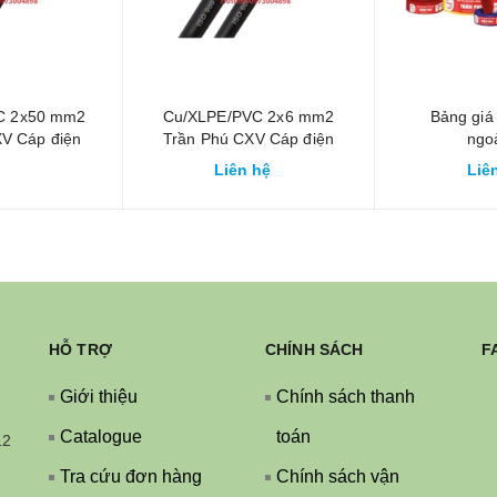
C 2x50 mm2
Cu/XLPE/PVC 2x6 mm2
Bảng gi
V Cáp điện
Trần Phú CXV Cáp điện
ngoà
ài trời
treo ngoài trời
Cu/XLPE/DS
Liên hệ
Liê
Phú 41 P
CXV
HỖ TRỢ
CHÍNH SÁCH
F
Giới thiệu
Chính sách thanh
Catalogue
toán
12
Tra cứu đơn hàng
Chính sách vận