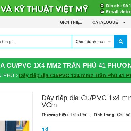
GIỚI THIỆU
CATALOGUE
Chọn danh mục
ỊA CU/PVC 1X4 MM2 TRẦN PHÚ 41 PHƯƠ
N PHÚ
Dây tiếp địa Cu/PVC 1x4 mm2 Trần Phú 41 
Dây tiếp địa Cu/PVC 1x4 m
VCm
|
Thương hiệu:
Trần Phú
Tình trạng:
Còn hà
1₫