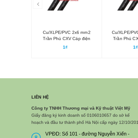
prev
Cu/XLPE/PVC 2x6 mm2
Cu/XLPE/PV
Trần Phú CXV Cáp điện
Trần Phú CX
treo ngoài trời
treo ngo
1₫
1₫
LIÊN HỆ
Công ty TNHH Thương mại và Kỹ thuật Việt Mỹ
Giấy đăng ký kinh doanh số 0106010657 do sở kế
hoạch và đầu tư thành phố Hà Nội cấp ngày 12/10/20
VPĐD: Số 101 - đường Nguyễn Xiển -