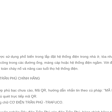
c sử dụng phổ biến trong lắp đặt hệ thống điện trong nhà ở, tòa nhà
i công trong các đường ống, máng cáp hoặc hệ thống điện ngầm. Với đ
 toàn cháy nổ và nâng cao tuổi thọ hệ thống điện.
 TRẦN PHÚ CHÍNH HÃNG
 lớp phủ bạc chưa cào, Mã QR, hướng dẫn nhắn tin theo cú pháp: “M
ú quét trực tiếp mã QR.
 dòng chữ CƠ ĐIỆN TRẦN PHÚ -TRAFUCO.