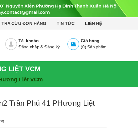
TRA CỨU ĐƠN HÀNG
TIN TỨC
LIÊN HỆ
Tài khoản
Giỏ hàng
Đăng nhập
&
Đăng ký
(
0
)
Sản phẩm
NG LIỆT VCM
PHương Liệt VCm
m2 Trần Phú 41 PHương Liệt
ng