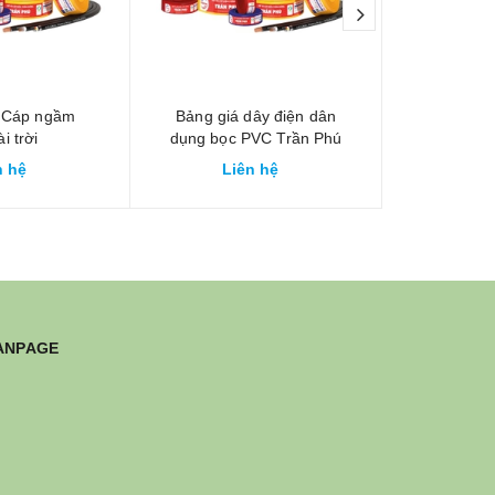
next
á Cáp ngầm
Bảng giá dây điện dân
Bảng giá 
i trời
dụng bọc PVC Trần Phú
trời Cu/
TA/PVC Trần
41 Phương Liệt mới nhất
Phú 41 Ph
n hệ
Liên hệ
Li
hương Liệt
/DSTA
ANPAGE