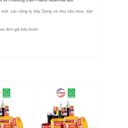
ại
41 Phương Liệt-Thanh Xuân-Hà Nội.
hà mới ,các công ty Xây Dựng có nhu cầu mua sản
theo đơn giá bán buôn