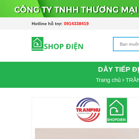
Hotline hỗ trợ:
0914338419
DÂY TIẾP Đ
Trang chủ
TRẦ