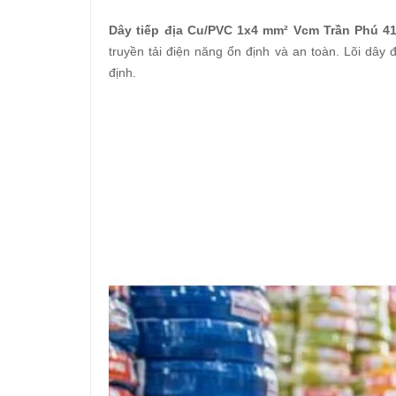
Dây tiếp địa Cu/PVC 1x4 mm² Vcm Trần Phú 4
truyền tải điện năng ổn định và an toàn. Lõi dâ
định.