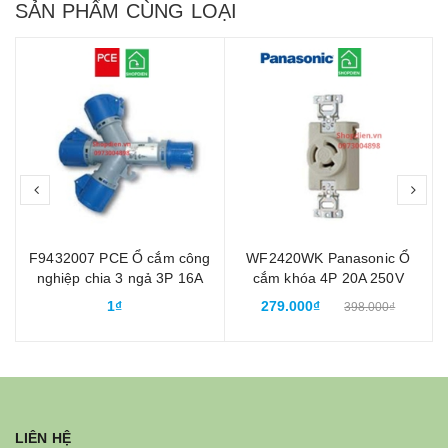
SẢN PHẨM CÙNG LOẠI
prev
nex
F9432007 PCE Ổ cắm công
WF2420WK Panasonic Ổ
nghiệp chia 3 ngả 3P 16A
cắm khóa 4P 20A 250V
chống nước IP67
locking socket 3P+E
1₫
279.000₫
398.000₫
LIÊN HỆ