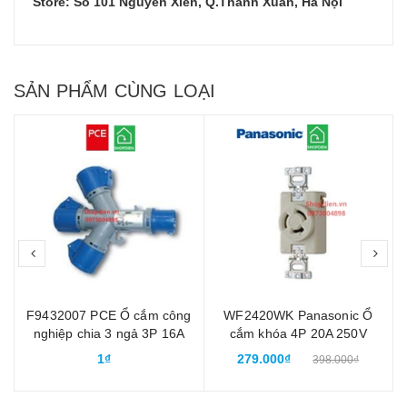
Store: Số 101 Nguyễn Xiển, Q.Thanh Xuân, Hà Nội
SẢN PHẨM CÙNG LOẠI
prev
nex
F9432007 PCE Ổ cắm công
WF2420WK Panasonic Ổ
nghiệp chia 3 ngả 3P 16A
cắm khóa 4P 20A 250V
chống nước IP67
locking socket 3P+E
1₫
279.000₫
398.000₫