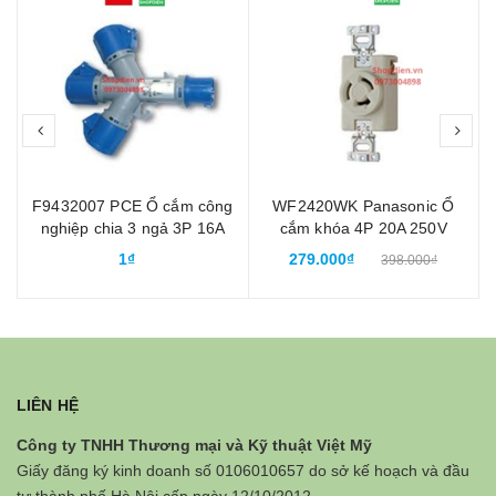
prev
nex
F9432007 PCE Ổ cắm công
WF2420WK Panasonic Ổ
nghiệp chia 3 ngả 3P 16A
cắm khóa 4P 20A 250V
chống nước IP67
locking socket 3P+E
1₫
279.000₫
398.000₫
LIÊN HỆ
Công ty TNHH Thương mại và Kỹ thuật Việt Mỹ
Giấy đăng ký kinh doanh số 0106010657 do sở kế hoạch và đầu