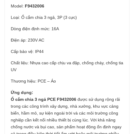
Model:
F9432006
Loại: Ổ cắm chia 3 ngả, 3P (3 cực)
Dòng điện định mức: 16A
Điện áp: 230V AC
Cấp bảo vệ: IP44
Chất liệu: Nhựa cao cấp chịu va đập, chống cháy, chống tia
UV
Thương hiệu: PCE – Áo
Ứng dụng:
Ổ cắm chia 3 ngả PCE F9432006
được sử dụng rộng rãi
trong các công trình xây dựng, nhà xưởng, khu vực cảng
biển, hầm mỏ, sự kiện ngoài trời và các môi trường công
nghiệp cần kết nối nhiều thiết bị cùng lúc. Với khả năng
chống nước và bụi cao, sản phẩm hoạt động ổn định ngay
cả trong điều kiện thời tiết ẩm ướt hoặc môi trường nhiều