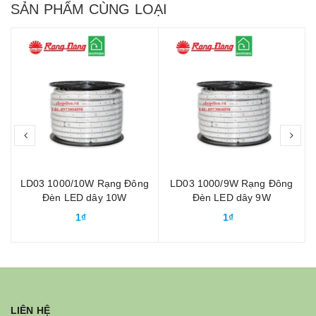
SẢN PHẨM CÙNG LOẠI
prev
nex
g
LD03 1000/10W Rạng Đông
LD03 1000/9W Rạng Đông
0
Đèn LED dây 10W
Đèn LED dây 9W
1₫
1₫
LIÊN HỆ