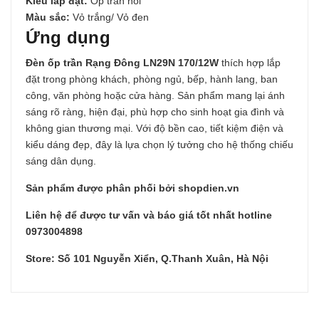
Kiểu lắp đặt:
Ốp trần nổi
Màu sắc:
Vỏ trắng/ Vỏ đen
Ứng dụng
Đèn ốp trần Rạng Đông LN29N 170/12W
thích hợp lắp
đặt trong phòng khách, phòng ngủ, bếp, hành lang, ban
công, văn phòng hoặc cửa hàng. Sản phẩm mang lại ánh
sáng rõ ràng, hiện đại, phù hợp cho sinh hoạt gia đình và
không gian thương mại. Với độ bền cao, tiết kiệm điện và
kiểu dáng đẹp, đây là lựa chọn lý tưởng cho hệ thống chiếu
sáng dân dụng.
Sản phẩm được phân phối bởi shopdien.vn
Liên hệ để được tư vấn và báo giá tốt nhất hotline
0973004898
Store: Số 101 Nguyễn Xiển, Q.Thanh Xuân, Hà Nội