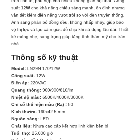
tròn tinh tế, phù hợp cho nhiều không gian nội thất. Công
suất
12W
cho khả năng chiếu sáng mạnh, ổn định nhưng
vẫn tiết kiệm điện năng vượt trội so với đèn truyền thống.
Ánh sáng phân bổ đồng đều, không nhấp nháy, giúp bảo
vệ thị lực và tạo cảm giác dễ chịu khi sử dụng lâu dài. Thiết
kế mỏng nhẹ, sang trọng giúp tăng tính thẩm mỹ cho trần
nhà.
Thông số kỹ thuật
Model:
LN29N 170/12W
Công suất:
12W
Điện áp:
220VAC
Quang thông:
900/900/810/lm
Nhiệt độ màu:
6500K/4000K/3000K
Chỉ số thể hiện màu (Ra) :
80
Kích thước:
160x42.5 mm
Nguồn sáng:
LED
Chất liệu:
Nhựa cao cấp kết hợp linh kiện bền bỉ
Tuổi thọ:
25.000 giờ