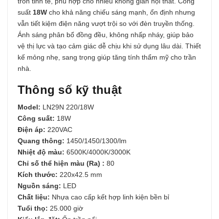
tròn tinh tế, phù hợp cho nhiều không gian nội thất. Công
suất
18W
cho khả năng chiếu sáng mạnh, ổn định nhưng
vẫn tiết kiệm điện năng vượt trội so với đèn truyền thống.
Ánh sáng phân bổ đồng đều, không nhấp nháy, giúp bảo
vệ thị lực và tạo cảm giác dễ chịu khi sử dụng lâu dài. Thiết
kế mỏng nhẹ, sang trọng giúp tăng tính thẩm mỹ cho trần
nhà.
Thông số kỹ thuật
Model:
LN29N 220/18W
Công suất:
18W
Điện áp:
220VAC
Quang thông:
1450/1450/1300/lm
Nhiệt độ màu:
6500K/4000K/3000K
Chỉ số thể hiện màu (Ra) :
80
Kích thước:
220x42.5 mm
Nguồn sáng:
LED
Chất liệu:
Nhựa cao cấp kết hợp linh kiện bền bỉ
Tuổi thọ:
25.000 giờ