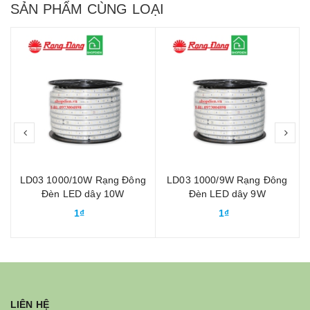
SẢN PHẨM CÙNG LOẠI
prev
nex
g
LD03 1000/10W Rạng Đông
LD03 1000/9W Rạng Đông
0
Đèn LED dây 10W
Đèn LED dây 9W
1₫
1₫
LIÊN HỆ