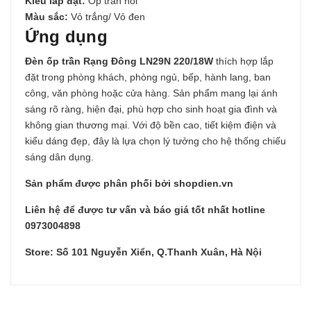
Kiểu lắp đặt:
Ốp trần nổi
Màu sắc:
Vỏ trắng/ Vỏ đen
Ứng dụng
Đèn ốp trần Rạng Đông LN29N 220/18W
thích hợp lắp
đặt trong phòng khách, phòng ngủ, bếp, hành lang, ban
công, văn phòng hoặc cửa hàng. Sản phẩm mang lại ánh
sáng rõ ràng, hiện đại, phù hợp cho sinh hoạt gia đình và
không gian thương mại. Với độ bền cao, tiết kiệm điện và
kiểu dáng đẹp, đây là lựa chọn lý tưởng cho hệ thống chiếu
sáng dân dụng.
Sản phẩm được phân phối bởi shopdien.vn
Liên hệ để được tư vấn và báo giá tốt nhất hotline
0973004898
Store: Số 101 Nguyễn Xiển, Q.Thanh Xuân, Hà Nội