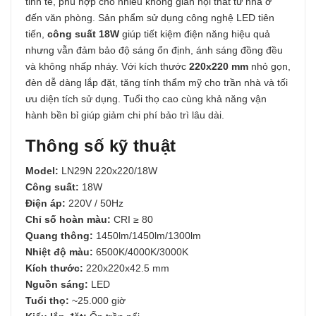
tinh tế, phù hợp cho nhiều không gian nội thất từ nhà ở
đến văn phòng. Sản phẩm sử dụng công nghệ LED tiên
tiến,
công suất 18W
giúp tiết kiệm điện năng hiệu quả
nhưng vẫn đảm bảo độ sáng ổn định, ánh sáng đồng đều
và không nhấp nháy. Với kích thước
220x220 mm
nhỏ gọn,
đèn dễ dàng lắp đặt, tăng tính thẩm mỹ cho trần nhà và tối
ưu diện tích sử dụng. Tuổi thọ cao cùng khả năng vận
hành bền bỉ giúp giảm chi phí bảo trì lâu dài.
Thông số kỹ thuật
Model:
LN29N 220x220/18W
Công suất:
18W
Điện áp:
220V / 50Hz
Chỉ số hoàn màu:
CRI ≥ 80
Quang thông:
1450lm/1450lm/1300lm
Nhiệt độ màu:
6500K/4000K/3000K
Kích thước:
220x220x42.5 mm
Nguồn sáng:
LED
Tuổi thọ:
~25.000 giờ