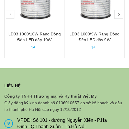
prev
nex
g
LD03 1000/10W Rạng Đông
LD03 1000/9W Rạng Đông
0
Đèn LED dây 10W
Đèn LED dây 9W
1₫
1₫
LIÊN HỆ
Công ty TNHH Thương mại và Kỹ thuật Việt Mỹ
Giấy đăng ký kinh doanh số 0106010657 do sở kế hoạch và đầu
tư thành phố Hà Nội cấp ngày 12/10/2012
VPĐD: Số 101 - đường Nguyễn Xiển - P.Hạ
Đình - Q.Thanh Xuân - Tp.Hà Nội