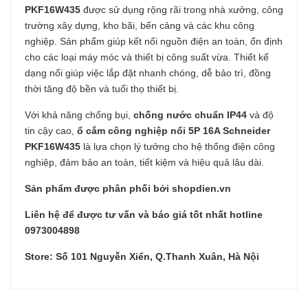
PKF16W435
được sử dụng rộng rãi trong nhà xưởng, công
trường xây dựng, kho bãi, bến cảng và các khu công
nghiệp. Sản phẩm giúp kết nối nguồn điện an toàn, ổn định
cho các loại máy móc và thiết bị công suất vừa. Thiết kế
dạng nổi giúp việc lắp đặt nhanh chóng, dễ bảo trì, đồng
thời tăng độ bền và tuổi thọ thiết bị.
Với khả năng chống bụi,
chống nước chuẩn IP44
và độ
tin cậy cao,
ổ cắm công nghiệp nổi 5P 16A Schneider
PKF16W435
là lựa chọn lý tưởng cho hệ thống điện công
nghiệp, đảm bảo an toàn, tiết kiệm và hiệu quả lâu dài.
Sản phẩm được phân phối bởi shopdien.vn
Liên hệ để được tư vấn và báo giá tốt nhất hotline
0973004898
Store: Số 101 Nguyễn Xiển, Q.Thanh Xuân, Hà Nội