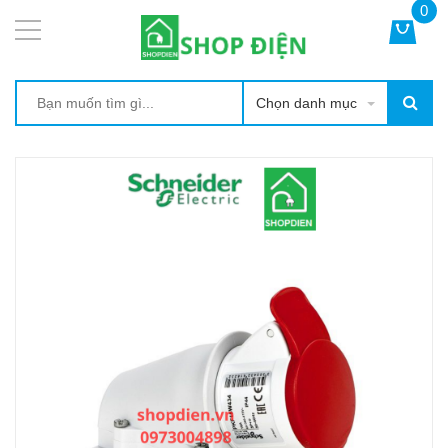
0
Chọn danh mục