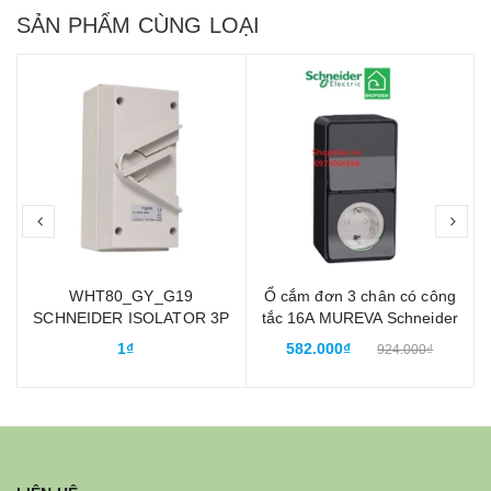
SẢN PHẨM CÙNG LOẠI
prev
nex
h
WHT80_GY_G19
Ổ cắm đơn 3 chân có công
SCHNEIDER ISOLATOR 3P
tắc 16A MUREVA Schneider
80A Cầu dao ngắt điện
MUR36024 chống thấm
1₫
582.000₫
924.000₫
chống thấm nước IP66
nước IP55