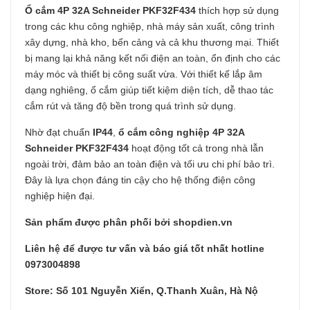
Ổ cắm 4P 32A Schneider PKF32F434
thích hợp sử dụng
trong các khu công nghiệp, nhà máy sản xuất, công trình
xây dựng, nhà kho, bến cảng và cả khu thương mại. Thiết
bị mang lại khả năng kết nối điện an toàn, ổn định cho các
máy móc và thiết bị công suất vừa. Với thiết kế lắp âm
dạng nghiêng, ổ cắm giúp tiết kiệm diện tích, dễ thao tác
cắm rút và tăng độ bền trong quá trình sử dụng.
Nhờ đạt chuẩn
IP44
,
ổ cắm công nghiệp 4P 32A
Schneider PKF32F434
hoạt động tốt cả trong nhà lẫn
ngoài trời, đảm bảo an toàn điện và tối ưu chi phí bảo trì.
Đây là lựa chọn đáng tin cậy cho hệ thống điện công
nghiệp hiện đại.
Sản phẩm được phân phối bởi shopdien.vn
Liên hệ để được tư vấn và báo giá tốt nhất hotline
0973004898
Store: Số 101 Nguyễn Xiển, Q.Thanh Xuân, Hà Nộ