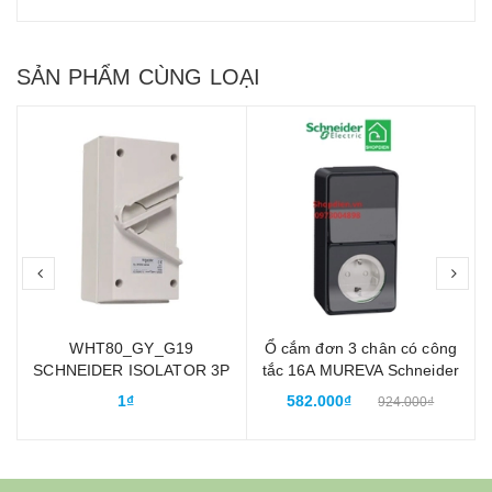
SẢN PHẨM CÙNG LOẠI
prev
nex
h
WHT80_GY_G19
Ổ cắm đơn 3 chân có công
SCHNEIDER ISOLATOR 3P
tắc 16A MUREVA Schneider
80A Cầu dao ngắt điện
MUR36024 chống thấm
1₫
582.000₫
924.000₫
chống thấm nước IP66
nước IP55