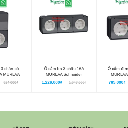
3 chân có
Ổ cắm ba 3 chấu 16A
Ổ cắm đơn
16A MUREVA
MUREVA Schneider
MUREVA 
 MUR36024
MUR36038 chống thấm
MUR36029 
1.226.000₫
765.000₫
924.000₫
1.947.000₫
 nước IP55
nước IP55
nướ