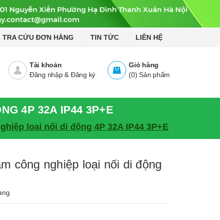
TRA CỨU ĐƠN HÀNG
TIN TỨC
LIÊN HỆ
Tài khoản
Giỏ hàng
Đăng nhập
&
Đăng ký
(
0
)
Sản phẩm
NG 4P 32A IP44 3P+E
iệp loại nối di động 4P 32A IP44 3P+E
công nghiệp loại nối di động
àng