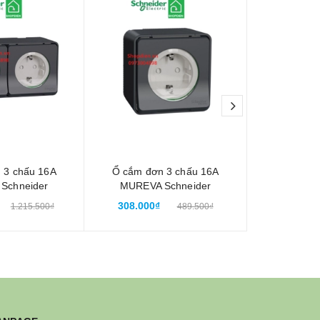
next
 3 chấu 16A
Ổ cắm đơn 3 chấu 16A
Công tắc 
Schneider
MUREVA Schneider
MUREVA
chống thấm
MUR36034 chống thấm
MUR35033
308.000₫
374.000
1.215.500₫
489.500₫
c IP55
nước IP55
nước IP5