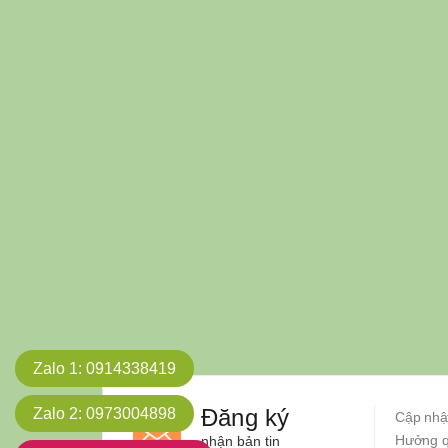
Zalo 1
: 0914338419
Đăng ký
Zalo 2
: 0973004898
Cập nhật
Hưởng qu
nhận bản tin