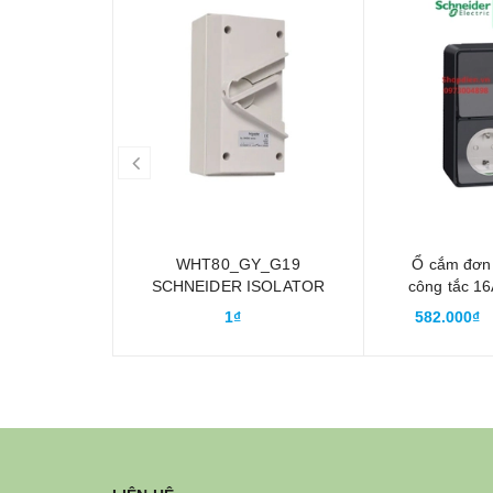
prev
WHT80_GY_G19
Ổ cắm đơn 
SCHNEIDER ISOLATOR
công tắc 
3P 80A Cầu dao ngắt
Schneider
1₫
582.000₫
điện chống thấm nước
chống thấm
IP66