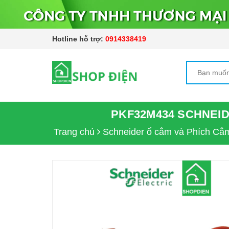
Hotline hỗ trợ:
0914338419
PKF32M434 SCHNEIDE
Trang chủ
Schneider ổ cắm và Phích Cắ