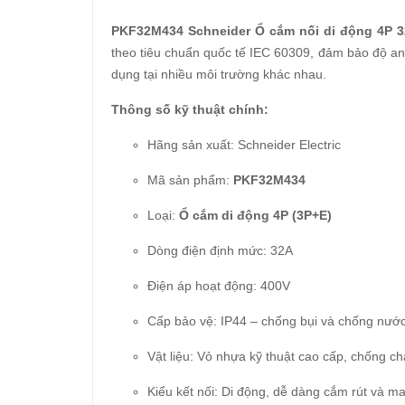
PKF32M434 Schneider Ổ cắm nối di động 4P 3
theo tiêu chuẩn quốc tế IEC 60309, đảm bảo độ an t
dụng tại nhiều môi trường khác nhau.
Thông số kỹ thuật chính:
Hãng sản xuất: Schneider Electric
Mã sản phẩm:
PKF32M434
Loại:
Ổ cắm di động 4P (3P+E)
Dòng điện định mức: 32A
Điện áp hoạt động: 400V
Cấp bảo vệ: IP44 – chống bụi và chống nướ
Vật liệu: Vỏ nhựa kỹ thuật cao cấp, chống ch
Kiểu kết nối: Di động, dễ dàng cắm rút và m