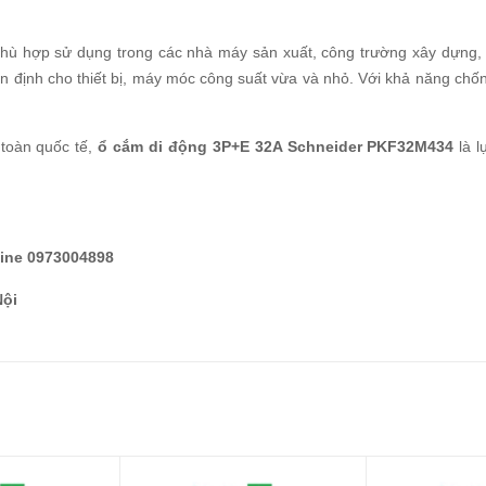
hù hợp sử dụng trong các nhà máy sản xuất, công trường xây dựng,
n định cho thiết bị, máy móc công suất vừa và nhỏ. Với khả năng chốn
 toàn quốc tế,
ổ cắm di động 3P+E 32A Schneider PKF32M434
là l
line 0973004898
Nội