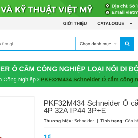
GIỚI THIỆU
CATALOGUE
Chọn danh mục
R Ổ CẮM CÔNG NGHIỆP LOẠI NỐI DI ĐỘ
m Công Nghiệp
PKF32M434 Schneider Ổ cắm công ngh
PKF32M434 Schneider Ổ cắm 
4P 32A IP44 3P+E
|
Thương hiệu:
Schneider
Tình trạng:
Còn h
1₫