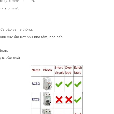
lớn (2.5 mm² - 4 mm²).
² - 2.5 mm².
để bảo vệ hệ thống.
c khu vực ẩm ướt như nhà tắm, nhà bếp.
toàn.
trí cần thiết.