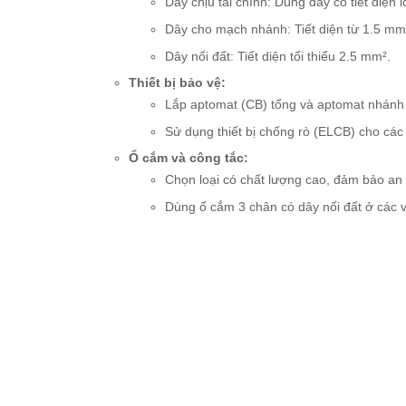
Dây chịu tải chính: Dùng dây có tiết diện 
Dây cho mạch nhánh: Tiết diện từ 1.5 mm
Dây nối đất: Tiết diện tối thiểu 2.5 mm².
Thiết bị bảo vệ:
Lắp aptomat (CB) tổng và aptomat nhánh 
Sử dụng thiết bị chống rò (ELCB) cho cá
Ổ cắm và công tắc:
Chọn loại có chất lượng cao, đảm bảo an 
Dùng ổ cắm 3 chân có dây nối đất ở các vị 