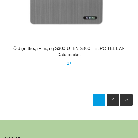
Ổ điện thoại + mạng S300 UTEN S300-TELPC TEL LAN
Data socket
1₫
1
2
»