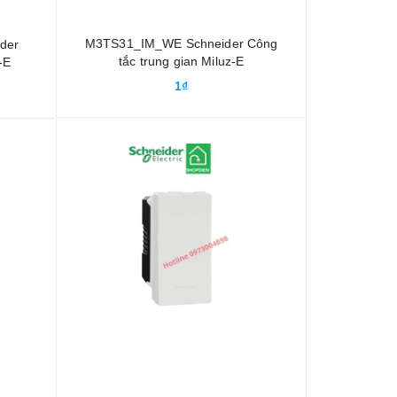
M3TS31_IM_WE Schneider Công
der
tắc trung gian Miluz-E
-E
1₫