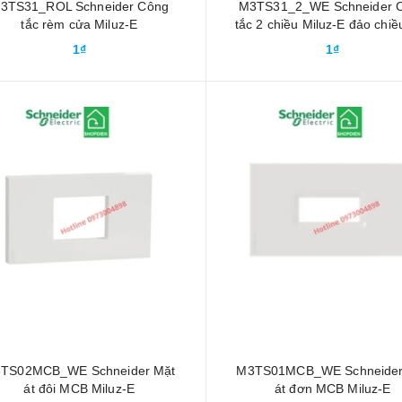
3TS31_ROL Schneider Công
M3TS31_2_WE Schneider 
tắc rèm cửa Miluz-E
tắc 2 chiều Miluz-E đảo chiề
thang
1₫
1₫
TS02MCB_WE Schneider Mặt
M3TS01MCB_WE Schneider
át đôi MCB Miluz-E
át đơn MCB Miluz-E