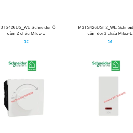
3TS426US_WE Schneider Ổ
M3TS426UST2_WE Schneid
cắm 2 chấu Miluz-E
cắm đôi 3 chấu Miluz-E
1₫
1₫