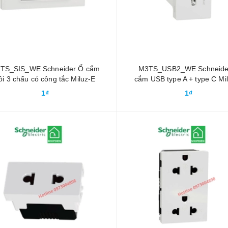
TS_SIS_WE Schneider Ổ cắm
M3TS_USB2_WE Schneide
ôi 3 chấu có công tắc Miluz-E
cắm USB type A + type C Mi
1₫
1₫