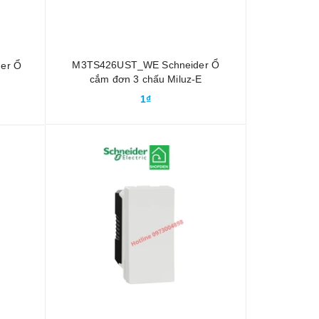
M3TS426UST_WE Schneider Ổ
er Ổ
cắm đơn 3 chấu Miluz-E
1₫