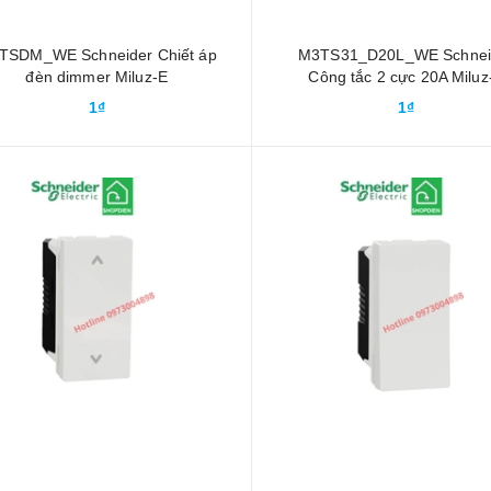
TSDM_WE Schneider Chiết áp
M3TS31_D20L_WE Schnei
đèn dimmer Miluz-E
Công tắc 2 cực 20A Miluz
1₫
1₫