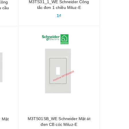
M3TS31_1_WE Schneider Công
Công
tắc đơn 1 chiều Miluz-E
u cầu
1₫
M3TS01SB_WE Schneider Mặt át
 Mặt
đen CB cóc Miluz-E