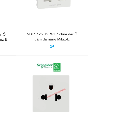
M3TS426_IS_WE Schneider Ổ
r Ổ
cắm đa năng Miluz-E
luz-E
1₫